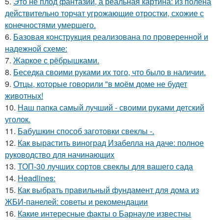
5.
Это не плод фантазии, а реальная картина: из полена
действительно торчат угрожающие отростки, схожие с
конечностями умершего.
6.
Базовая конструкция реализована по проверенной и
надежной схеме:
7.
Жаркое с рёбрышками.
8.
Беседка своими руками их того, что было в наличии.
9.
Отцы, которые говорили "в моём доме не будет
животных!
10.
Наш папка самый лучший - своими руками детский
уголок.
11.
Бабушкин способ заготовки свеклы -.
12.
Как вырастить виноград Изабелла на даче: полное
руководство для начинающих
13.
ТОП-30 лучших сортов свеклы для вашего сада
14.
Headlines:
15.
Как выбрать правильный фундамент для дома из
ЖБИ-панелей: советы и рекомендации
16.
Какие интересные факты о Барнауле известны