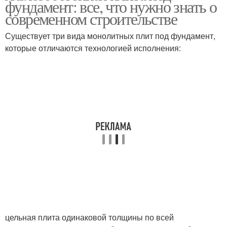
фундамент: все, что нужно знать о
современном строительстве
Существует три вида монолитных плит под фундамент,
Работы для плитного
Плиты для конкретного
которые отличаются технологией исполнения:
фундамента
объекта
Плита на проблемных
грунтах
цельная плита одинаковой толщины по всей