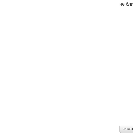
не бл
читат