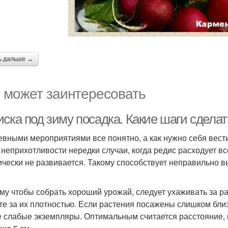
ь дальше →
 может заинтересовать
иска под зиму посадка. Какие шаги сдела
евными мероприятиями все понятно, а как нужно себя вест
 неприхотливости нередки случаи, когда редис расходует вс
ически не развивается. Такому способствует неправильно 
му чтобы собрать хороший урожай, следует ухаживать за р
те за их плотностью. Если растения посажены слишком близк
 слабые экземпляры. Оптимальным считается расстояние, н