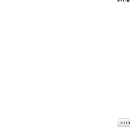
не бл
читат