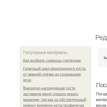
Ред
Популярные материалы
З
Как выбрать саженцы гортензии
Годичный цикл виноградного куста:
от зимней спячки до созревания
ягод
Поса
Внезапно нагрянувшие гости
Посад
заставили меня спешно искать
матер
решение, так как на обстоятельный
весне
ремонт времени катастрофически