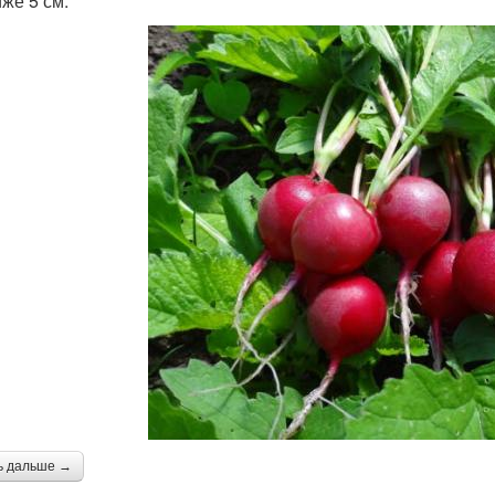
иже 5 см.
ь дальше →