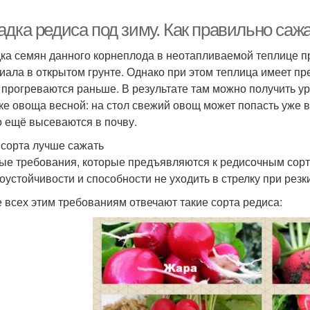
дка редиса под зиму. Как правильно сажа
ка семян данного корнеплода в неотапливаемой теплице пр
иала в открытом грунте. Однако при этом теплица имеет пре
 прогреваются раньше. В результате там можно получить у
ке овоща весной: на стол свежий овощ может попасть уже в
о ещё высеваются в почву.
 сорта лучше сажать
ые требования, которые предъявляются к редисочным сорт
оустойчивости и способности не уходить в стрелку при рез
 всех этим требованиям отвечают такие сорта редиса: