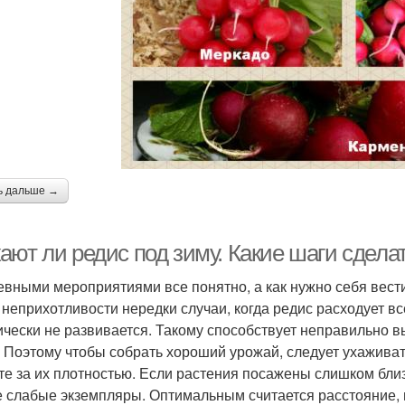
ь дальше →
ают ли редис под зиму. Какие шаги сдела
евными мероприятиями все понятно, а как нужно себя вест
 неприхотливости нередки случаи, когда редис расходует вс
ически не развивается. Такому способствует неправильно 
. Поэтому чтобы собрать хороший урожай, следует ухажива
те за их плотностью. Если растения посажены слишком близк
 слабые экземпляры. Оптимальным считается расстояние, н