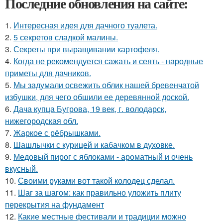
Последние обновления на сайте:
1.
Интересная идея для дачного туалета.
2.
5 секретов сладкой малины.
3.
Секреты при выращивании картофеля.
4.
Когда не рекомендуется сажать и сеять - народные
приметы для дачников.
5.
Мы задумали освежить облик нашей бревенчатой
избушки, для чего обшили ее деревянной доской.
6.
Дача купца Бугрова, 19 век, г. володарск,
нижегородская обл.
7.
Жаркое с рёбрышками.
8.
Шашлычки с курицей и кабачком в духовке.
9.
Медовый пирог с яблоками - ароматный и очень
вкусный.
10.
Своими руками вот такой колодец сделал.
11.
Шаг за шагом: как правильно уложить плиту
перекрытия на фундамент
12.
Какие местные фестивали и традиции можно