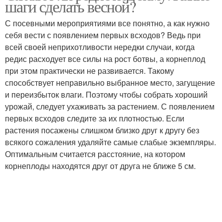
шаги сделать весной?
С посевными мероприятиями все понятно, а как нужно
себя вести с появлением первых всходов? Ведь при
Редис в
Редис в домашних
всей своей неприхотливости нередки случаи, когда
неотапливаемой
условиях
редис расходует все силы на рост ботвы, а корнеплод
теплице
при этом практически не развивается. Такому
способствует неправильно выбранное место, загущение
и переизбыток влаги. Поэтому чтобы собрать хороший
урожай, следует ухаживать за растением. С появлением
первых всходов следите за их плотностью. Если
растения посажены слишком близко друг к другу без
всякого сожаления удаляйте самые слабые экземпляры.
Оптимальным считается расстояние, на котором
корнеплоды находятся друг от друга не ближе 5 см.