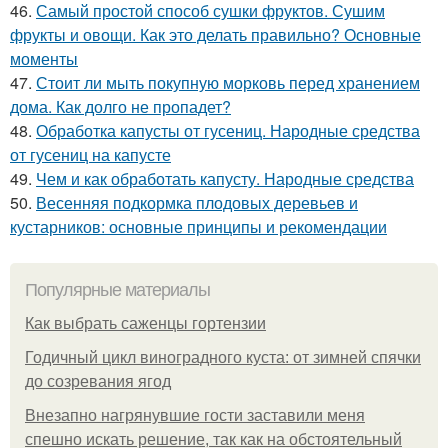
46.
Самый простой способ сушки фруктов. Сушим
фрукты и овощи. Как это делать правильно? Основные
моменты
47.
Стоит ли мыть покупную морковь перед хранением
дома. Как долго не пропадет?
48.
Обработка капусты от гусениц. Народные средства
от гусениц на капусте
49.
Чем и как обработать капусту. Народные средства
50.
Весенняя подкормка плодовых деревьев и
кустарников: основные принципы и рекомендации
Популярные материалы
Как выбрать саженцы гортензии
Годичный цикл виноградного куста: от зимней спячки
до созревания ягод
Внезапно нагрянувшие гости заставили меня
спешно искать решение, так как на обстоятельный