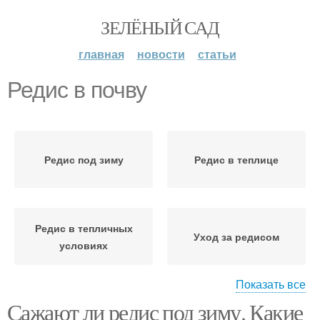
ЗЕЛЁНЫЙ САД
главная
новости
статьи
Редис в почву
Редис под зиму
Редис в теплице
Редис в тепличных
Уход за редисом
условиях
Показать все
Сажают ли редис под зиму. Какие
Зимний редис
Редис в августе