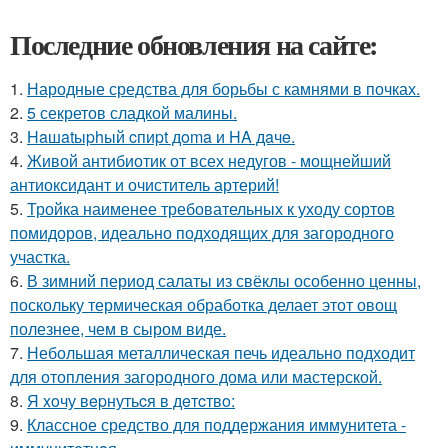
Последние обновления на сайте:
1.
Народные средства для борьбы с камнями в почках.
2.
5 секретов сладкой малины.
3.
Haшatыphый cпиpt дoma и HA дaчe.
4.
Живой антибиотик от всех недугов - мощнейший
антиоксидант и очиститель артерий!
5.
Тройка наименее требовательных к уходу сортов
помидоров, идеально подходящих для загородного
участка.
6.
В зимний период салаты из свёклы особенно ценны,
поскольку термическая обработка делает этот овощ
полезнее, чем в сыром виде.
7.
Небольшая металлическая печь идеально подходит
для отопления загородного дома или мастерской.
8.
Я xoчу вepнутьcя в дeтcтвo:
9.
Классное средство для поддержания иммунитета -