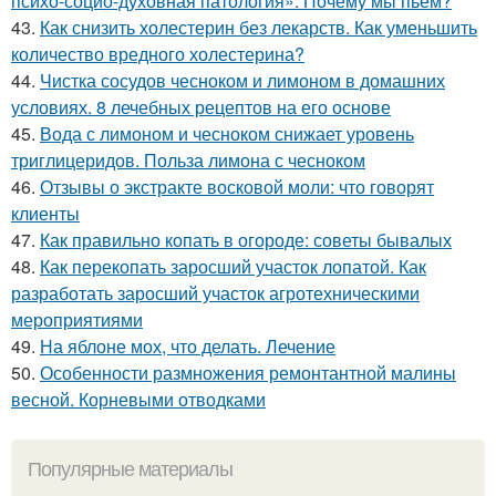
психо-социо-духовная патология». Почему мы пьем?
43.
Как снизить холестерин без лекарств. Как уменьшить
количество вредного холестерина?
44.
Чистка сосудов чесноком и лимоном в домашних
условиях. 8 лечебных рецептов на его основе
45.
Вода с лимоном и чесноком снижает уровень
триглицеридов. Польза лимона с чесноком
46.
Отзывы о экстракте восковой моли: что говорят
клиенты
47.
Как правильно копать в огороде: советы бывалых
48.
Как перекопать заросший участок лопатой. Как
разработать заросший участок агротехническими
мероприятиями
49.
На яблоне мох, что делать. Лечение
50.
Особенности размножения ремонтантной малины
весной. Корневыми отводками
Популярные материалы