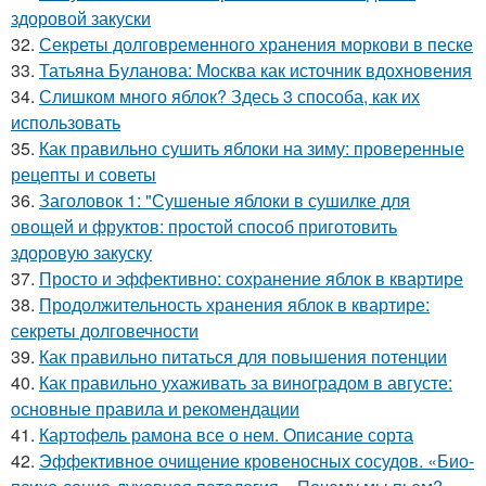
здоровой закуски
32.
Секреты долговременного хранения моркови в песке
33.
Татьяна Буланова: Москва как источник вдохновения
34.
Слишком много яблок? Здесь 3 способа, как их
использовать
35.
Как правильно сушить яблоки на зиму: проверенные
рецепты и советы
36.
Заголовок 1: "Сушеные яблоки в сушилке для
овощей и фруктов: простой способ приготовить
здоровую закуску
37.
Просто и эффективно: сохранение яблок в квартире
38.
Продолжительность хранения яблок в квартире:
секреты долговечности
39.
Как правильно питаться для повышения потенции
40.
Как правильно ухаживать за виноградом в августе:
основные правила и рекомендации
41.
Картофель рамона все о нем. Описание сорта
42.
Эффективное очищение кровеносных сосудов. «Био-