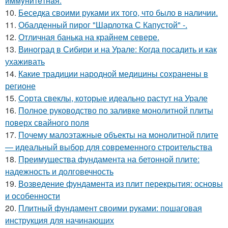
иммyнитeтнaя.
10.
Беседка своими руками их того, что было в наличии.
11.
Обалденный пирог "Шарлотка С Капустой" -.
12.
Отличная банька на крайнем севере.
13.
Виноград в Сибири и на Урале: Когда посадить и как
ухаживать
14.
Какие традиции народной медицины сохранены в
регионе
15.
Сорта свеклы, которые идеально растут на Урале
16.
Полное руководство по заливке монолитной плиты
поверх свайного поля
17.
Почему малоэтажные объекты на монолитной плите
— идеальный выбор для современного строительства
18.
Преимущества фундамента на бетонной плите:
надежность и долговечность
19.
Возведение фундамента из плит перекрытия: основы
и особенности
20.
Плитный фундамент своими руками: пошаговая
инструкция для начинающих