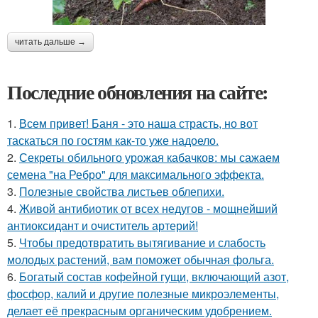
читать дальше →
Последние обновления на сайте:
1.
Всем привет! Баня - это наша страсть, но вот
таскаться по гостям как-то уже надоело.
2.
Секреты обильного урожая кабачков: мы сажаем
семена "на Ребро" для максимального эффекта.
3.
Полезные свойства листьев облепихи.
4.
Живой антибиотик от всех недугов - мощнейший
антиоксидант и очиститель артерий!
5.
Чтобы предотвратить вытягивание и слабость
молодых растений, вам поможет обычная фольга.
6.
Богатый состав кофейной гущи, включающий азот,
фосфор, калий и другие полезные микроэлементы,
делает её прекрасным органическим удобрением.