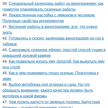
39.
Специальный календарь работ на винограднике: как
грамотно планировать сезонные работы
40.
Лекарственная настойка с лимоном и чесноком.
Полезные свойства ингредиентов
41.
Весенние работы в винограднике: все, что нужно
знать
42.
Готовьтесь к сезону: календарь виноградаря на год в
таблице
43.
Сэкономьте сезонное яблоко: простой способ сушки в
домашней духовой камере
44.
Как правильно копать яму лопатой. Как выкопать яму
под столб
45.
Как и чем подкормить грушу осенью. Подготовка к
зиме
46.
Выбор мотоблока для огорода и сада. На что
обращать внимание, какого качества должен быть
мотоблок и какой фирмы
47.
Чем полить капусту от зеленых гусениц. Капустная
белянка – основной вредитель капусты