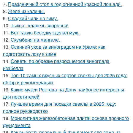
7.
Праздничный стол в год огненной красной лошади.
8.
Желе из калины.
9.
Сладкий чили на зиму.
10.
Тыква - кладезь здоровья!
11.
Вот такую беседку сделал муж.
12.
Скумбрия на мангале.
13.
Осенний уход за виноградом на Урале: как
подготовить лозу к зиме
14.
Советы по обрезке разросшегося винограда
изабелла
15.
Топ-10 самых вкусных сортов свеклы для 2025 года:
обзор и рекомендации
16.
Какие музеи Ростова-на-Дону наиболее интересны
для посетителей
17.
Лучшее время для посадки свеклы в 2025 году:
полное руководство
18.
Монолитная железобетонная плита: основа прочного
фундамента
19.
Как выбрать правильный фундамент для дома из