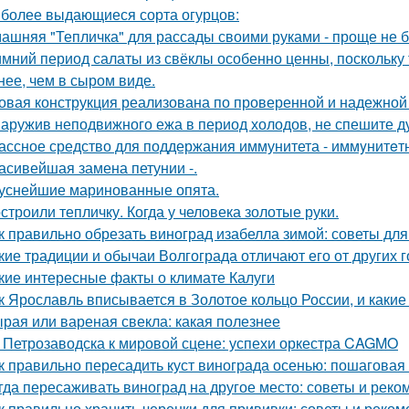
более выдающиеся сорта огурцов:
ашняя "Тепличка" для рассады своими руками - проще не б
имний период салаты из свёклы особенно ценны, поскольку
нее, чем в сыром виде.
овая конструкция реализована по проверенной и надежной
аружив неподвижного ежа в период холодов, не спешите ду
ассное средство для поддержания иммунитета - иммyнитeт
асивейшая замена петунии -.
уснейшие маринованные опята.
строили тепличку. Когда у человека золотые руки.
к правильно обрезать виноград изабелла зимой: советы д
кие традиции и обычаи Волгограда отличают его от других 
кие интересные факты о климате Калуги
к Ярославль вписывается в Золотое кольцо России, и какие
рая или вареная свекла: какая полезнее
 Петрозаводска к мировой сцене: успехи оркестра CAGMO
к правильно пересадить куст винограда осенью: пошаговая
гда пересаживать виноград на другое место: советы и рек
к правильно хранить черенки для прививки: советы и реко