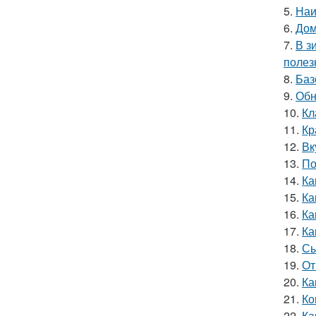
5.
Наи
6.
Дом
7.
В з
полез
8.
Баз
9.
Обн
10.
Кл
11.
Кр
12.
Вк
13.
По
14.
Ка
15.
Ка
16.
Ка
17.
Ка
18.
Сы
19.
От
20.
Ка
21.
Ко
22.
Ка