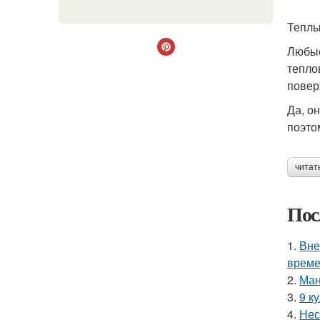
Теплы
Любые
тепло
повер
Да, о
поэто
читат
Пос
1.
Вне
време
2.
Ман
3.
9 к
4.
Нес