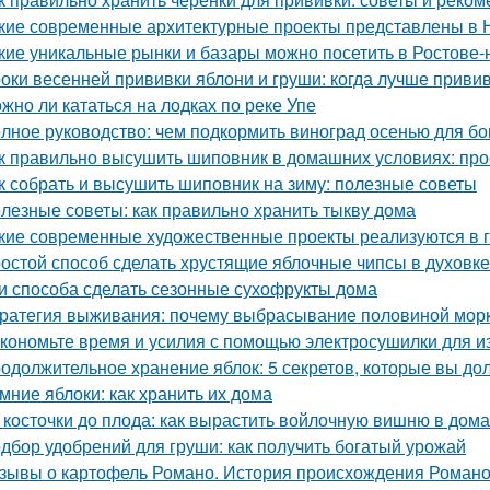
кие современные архитектурные проекты представлены в 
кие уникальные рынки и базары можно посетить в Ростове-
оки весенней прививки яблони и груши: когда лучше приви
жно ли кататься на лодках по реке Упе
лное руководство: чем подкормить виноград осенью для бо
к правильно высушить шиповник в домашних условиях: про
к собрать и высушить шиповник на зиму: полезные советы
лезные советы: как правильно хранить тыкву дома
кие современные художественные проекты реализуются в 
остой способ сделать хрустящие яблочные чипсы в духовке
и способа сделать сезонные сухофрукты дома
ратегия выживания: почему выбрасывание половиной морк
кономьте время и усилия с помощью электросушилки для из
одолжительное хранение яблок: 5 секретов, которые вы до
мние яблоки: как хранить их дома
 косточки до плода: как вырастить войлочную вишню в дом
дбор удобрений для груши: как получить богатый урожай
зывы о картофель Романо. История происхождения Роман