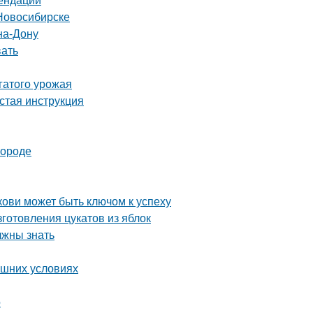
Новосибирске
на-Дону
вать
гатого урожая
стая инструкция
городе
ови может быть ключом к успеху
готовления цукатов из яблок
лжны знать
ашних условиях
о