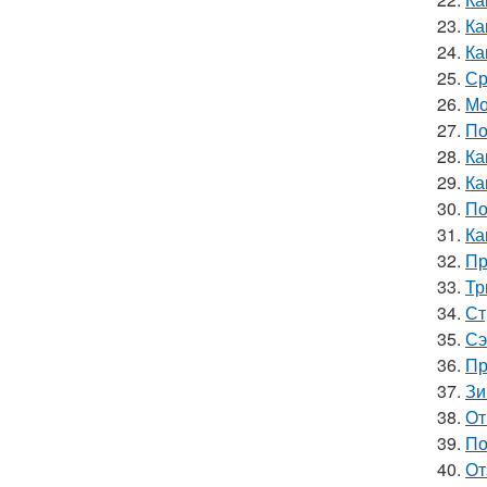
23.
Ка
24.
Ка
25.
Ср
26.
Мо
27.
По
28.
Ка
29.
Ка
30.
По
31.
Ка
32.
Пр
33.
Тр
34.
Ст
35.
Сэ
36.
Пр
37.
Зи
38.
От
39.
По
40.
От