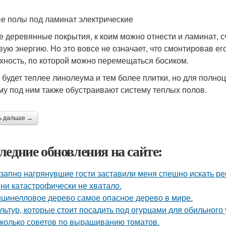
е полы под ламинат электрические
 деревянные покрытия, к коим можно отнести и ламинат, с
вую энергию. Но это вовсе не означает, что смонтировав ег
хность, по которой можно перемещаться босиком.
н будет теплее линолеума и тем более плитки, но для полно
му под ним также обустраивают систему теплых полов.
ь дальше →
ледние обновления на сайте:
запно нагрянувшие гости заставили меня спешно искать ре
ни катастрофически не хватало.
цинелловое дерево самое опасное дерево в мире.
ультур, которые стоит посадить под огурцами для обильного
колько советов по выращиванию томатов.