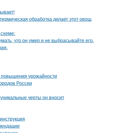
ывает!
 термическая обработка делает этот овощ
 схеме:
мать, что он умер и не выбрасывайте его.
нaя.
ля повышения урожайности
городов России
 уникальные черты он вносит
 инструкция
омендации
мендации