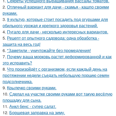
1.
Секреты успешного выращивания рассады томатов.
2.
Отличный вариант для дачи - скамья - кашпо своими
руками.
3.
9 культур, которые стоит посадить под огурцами для
обильного урожая и крепкого здоровья растений.
4.
Пугало для дачи - несколько интересных вариантов.
5.
Рецепт от опытного садовода: одна обработка -
защита на весь год!
6.
"Заметили - уничтожайте без промедления!
7.
Почему ваша морковь растет деформированной и как
это исправить?
8.
Что произойдёт с организмом, если каждый день на
протяжении недели съедать небольшую порцию семян
подсолнечника.
9.
Крылечко своими руками.
10.
Сделал на участке своими руками вот такую весёлую
площадку для сына.
11.
Анкл бенс - супер салат.
12.
Борщевая заправка на зиму.