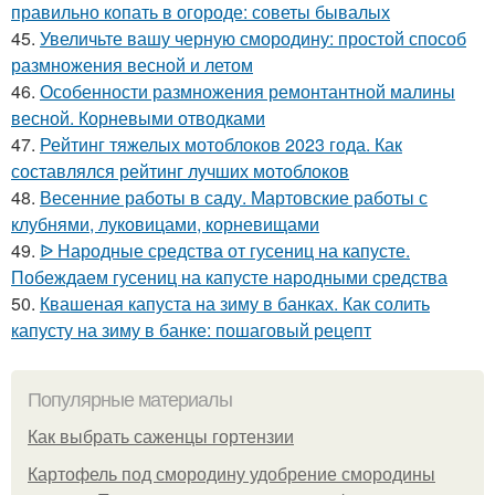
правильно копать в огороде: советы бывалых
45.
Увеличьте вашу черную смородину: простой способ
размножения весной и летом
46.
Особенности размножения ремонтантной малины
весной. Корневыми отводками
47.
Рейтинг тяжелых мотоблоков 2023 года. Как
составлялся рейтинг лучших мотоблоков
48.
Весенние работы в саду. Мартовские работы с
клубнями, луковицами, корневищами
49.
ᐉ Народные средства от гусениц на капусте.
Побеждаем гусениц на капусте народными средства
50.
Квашеная капуста на зиму в банках. Как солить
капусту на зиму в банке: пошаговый рецепт
Популярные материалы
Как выбрать саженцы гортензии
Картофель под смородину удобрение смородины