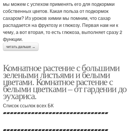
мы можем с успехом применять его для подкормки
собственных цветов. Какая польза от подкормок
сахаром? Из уроков химии мы помним, что сахар
распадается на фруктозу и глюкозу. Первая нам ни к
чему, а вот вторая, то есть глюкоза, выполняет сразу 2
функции.
читать дальше →
Комнатное растение с большими
зелеными листьями и белыми
цветами. Комнатное растение с
белыми цветками – от гардении до
эухариса.
Список ссылок всех БК
▰▰▰▰▰▰▰▰▰▰▰▰▰▰▰▰▰▰▰▰▰▰▰▰▰▰▰▰▰▰
▰▰▰▰▰▰▰▰▰▰▰▰▰▰▰▰▰▰▰▰▰▰▰▰▰▰▰▰▰▰