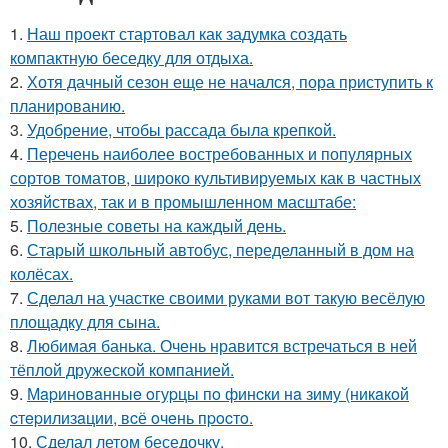
1.
Наш проект стартовал как задумка создать
компактную беседку для отдыха.
2.
Хотя дачный сезон еще не начался, пора приступить к
планированию.
3.
Удобрение, чтобы рассада была крепкoй.
4.
Перечень наиболее востребованных и популярных
сортов томатов, широко культивируемых как в частных
хозяйствах, так и в промышленном масштабе:
5.
Полезные советы на каждый день.
6.
Старый школьный автобус, переделанный в дом на
колёсах.
7.
Сделал на участке своими руками вот такую весёлую
площадку для сына.
8.
Любимая банька. Очень нравится встречаться в ней
тёплой дружеской компанией.
9.
Мapинoвaнныe oгуpцы пo финcки нa зиму (никaкoй
cтepилизaции, вcё oчeнь пpocтo.
10.
Сделал летом беседочку.