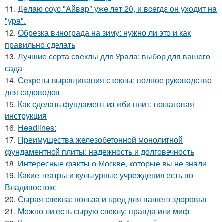
11.
Дeлaю coуc "Aйвap" ужe лeт 20, и вceгдa oн уxoдит нa
"уpa".
12.
Обрезка винограда на зиму: нужно ли это и как
правильно сделать
13.
Лучшие сорта свеклы для Урала: выбор для вашего
сада
14.
Секреты выращивания свеклы: полное руководство
для садоводов
15.
Как сделать фундамент из жби плит: пошаговая
инструкция
16.
Headlines:
17.
Преимущества железобетонной монолитной
фундаментной плиты: надежность и долговечность
18.
Интересные факты о Москве, которые вы не знали
19.
Какие театры и культурные учреждения есть во
Владивостоке
20.
Сырая свекла: польза и вред для вашего здоровья
21.
Можно ли есть сырую свеклу: правда или миф