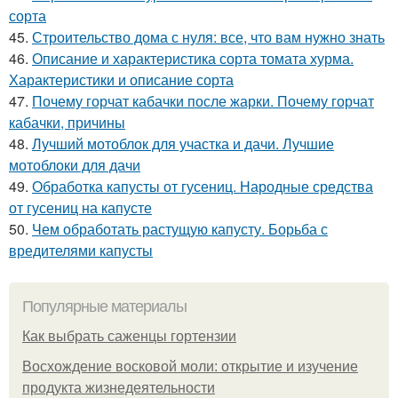
сорта
45.
Строительство дома с нуля: все, что вам нужно знать
46.
Описание и характеристика сорта томата хурма.
Характеристики и описание сорта
47.
Почему горчат кабачки после жарки. Почему горчат
кабачки, причины
48.
Лучший мотоблок для участка и дачи. Лучшие
мотоблоки для дачи
49.
Обработка капусты от гусениц. Народные средства
от гусениц на капусте
50.
Чем обработать растущую капусту. Борьба с
вредителями капусты
Популярные материалы
Как выбрать саженцы гортензии
Восхождение восковой моли: открытие и изучение
продукта жизнедеятельности