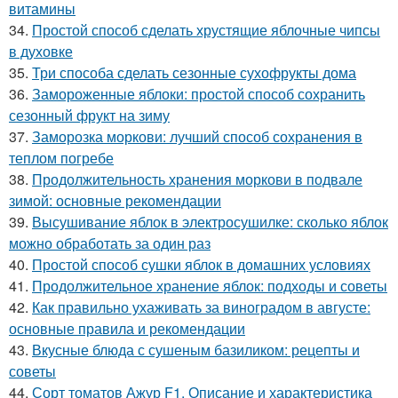
витамины
34.
Простой способ сделать хрустящие яблочные чипсы
в духовке
35.
Три способа сделать сезонные сухофрукты дома
36.
Замороженные яблоки: простой способ сохранить
сезонный фрукт на зиму
37.
Заморозка моркови: лучший способ сохранения в
теплом погребе
38.
Продолжительность хранения моркови в подвале
зимой: основные рекомендации
39.
Высушивание яблок в электросушилке: сколько яблок
можно обработать за один раз
40.
Простой способ сушки яблок в домашних условиях
41.
Продолжительное хранение яблок: подходы и советы
42.
Как правильно ухаживать за виноградом в августе:
основные правила и рекомендации
43.
Вкусные блюда с сушеным базиликом: рецепты и
советы
44.
Сорт томатов Ажур F1. Описание и характеристика