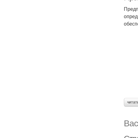
Предп
опред
обесп
читат
Вас