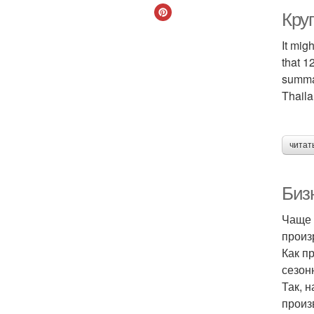
Круп
It mig
that 1
summar
Thaila
читат
Биз
Чаще 
произ
Как п
сезон
Так, 
произ