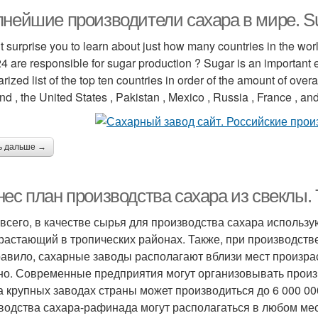
нейшие производители сахара в мире. Sug
ht surprise you to learn about just how many countries in the w
24 are responsible for sugar production ? Sugar is an important 
ized list of the top ten countries in order of the amount of overal
nd , the United States , Pakistan , Mexico , Russia , France , a
ь дальше →
нес план производства сахара из свеклы.
всего, в качестве сырья для производства сахара использую
растающий в тропических районах. Также, при производстве 
равило, сахарные заводы располагают вблизи мест произра
но. Современные предприятия могут организовывать прои
на крупных заводах страны может производиться до 6 000 00
водства сахара-рафинада могут располагаться в любом мест