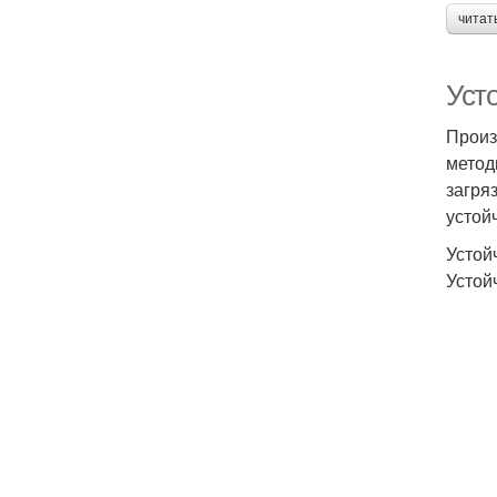
читат
Уст
Произ
метод
загря
устой
Устой
Устой