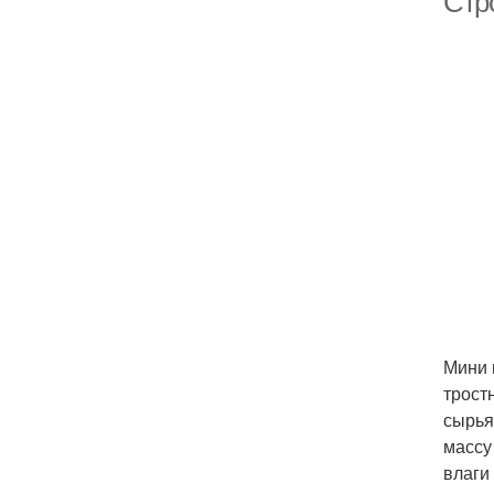
Стр
Мини 
трост
сырья
массу
влаги