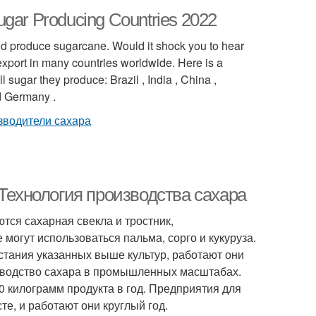
ar Producing Countries 2022
orld produce sugarcane. Would it shock you to hear
export in many countries worldwide. Here is a
l sugar they produce: Brazil , India , China ,
nd Germany .
 Технология производства сахара
тся сахарная свекла и тростник,
могут использоваться пальма, сорго и кукуруза.
стания указанных выше культур, работают они
зводство сахара в промышленных масштабах.
0 килограмм продукта в год. Предприятия для
е, и работают они круглый год.