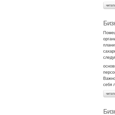
читат
Биз
Помещ
орган
плани
сахар
следу
основ
персо
Важно
себя 
читат
Бизн