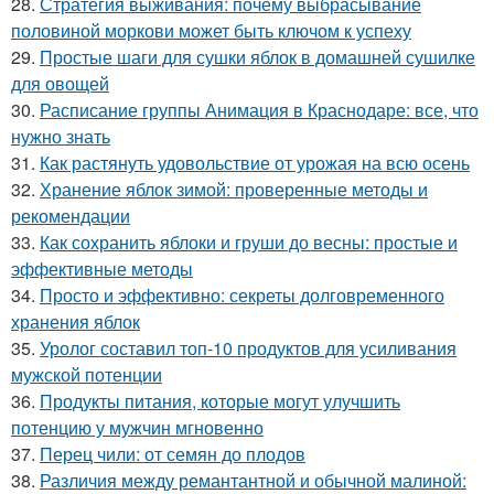
28.
Стратегия выживания: почему выбрасывание
половиной моркови может быть ключом к успеху
29.
Простые шаги для сушки яблок в домашней сушилке
для овощей
30.
Расписание группы Анимация в Краснодаре: все, что
нужно знать
31.
Как растянуть удовольствие от урожая на всю осень
32.
Хранение яблок зимой: проверенные методы и
рекомендации
33.
Как сохранить яблоки и груши до весны: простые и
эффективные методы
34.
Просто и эффективно: секреты долговременного
хранения яблок
35.
Уролог составил топ-10 продуктов для усиливания
мужской потенции
36.
Продукты питания, которые могут улучшить
потенцию у мужчин мгновенно
37.
Перец чили: от семян до плодов
38.
Различия между ремантантной и обычной малиной: