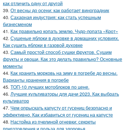
как отличить одну от другой
39.
От весны до осени: как работает виноградник
40.
Сахарная индустрия: как стать успешным
бизнесменом
41.
Как правильно копать землю. Чудо-лопата «Крот»
42.
Сушеные яблоки в духовке в домашних условиях.
Как сушить яблоки в газовой духовке
43.
Самый простой способ сушки фруктов. Сушим
фрукты и овощи. Как это делать правильно? Основные
моменты
44.
Как хранить морковь на зиму в погребе до весны.
Варианты хранения в погребе
45.
ТОП-10 лучших мотоблоков по цене.
46.
Лучшие культиваторы для дачи 2023. Как выбрать
культиватор
47.
Чем опрыскать капусту от гусениц безопасно и
эффективно. Как избавиться от гусениц на капусте
48.
Настойка из пчелиной огневки: секреты
приготовления и польза для здоровья