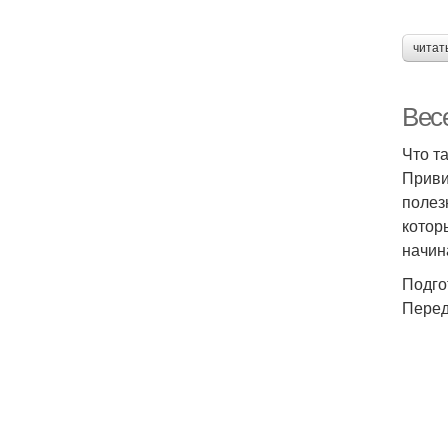
читат
Вес
Что т
Приви
полез
котор
начин
Подго
Перед