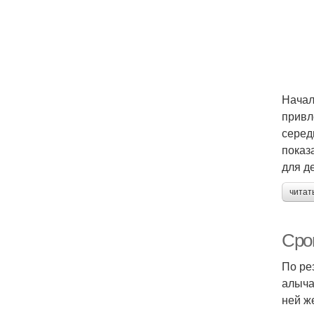
Начал
привл
серед
показ
для д
читат
Сро
По ре
алыча
ней ж