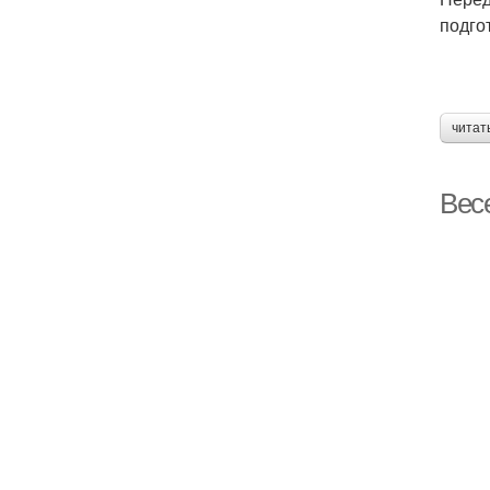
подго
читат
Вес