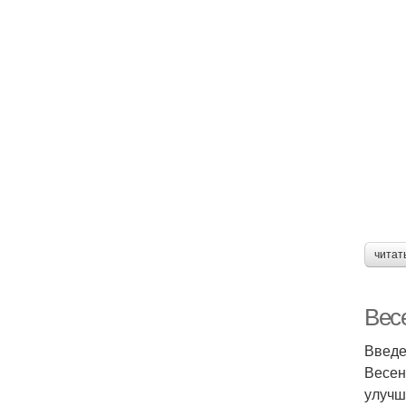
читат
Весе
Введ
Весен
улучш