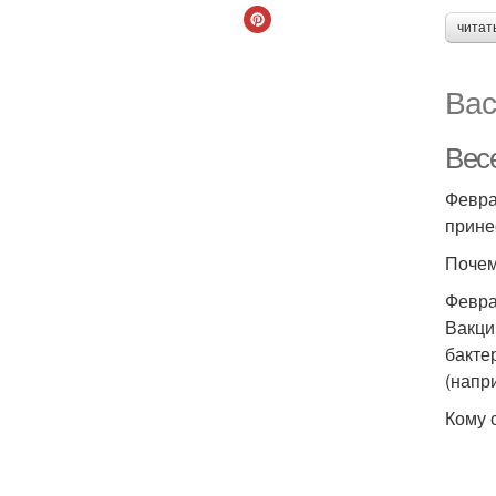
читат
Вас
Вес
Февра
прине
Почем
Февра
Вакци
бакте
(напр
Кому 