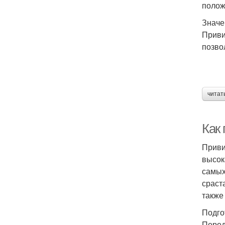
полож
Значе
Приви
позво
читат
Как
Приви
высок
самых
сраст
также
Подго
Перед