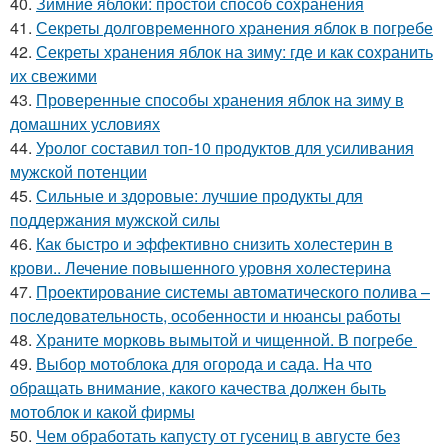
40.
Зимние яблоки: простой способ сохранения
41.
Секреты долговременного хранения яблок в погребе
42.
Секреты хранения яблок на зиму: где и как сохранить
их свежими
43.
Проверенные способы хранения яблок на зиму в
домашних условиях
44.
Уролог составил топ-10 продуктов для усиливания
мужской потенции
45.
Сильные и здоровые: лучшие продукты для
поддержания мужской силы
46.
Как быстро и эффективно снизить холестерин в
крови.. Лечение повышенного уровня холестерина
47.
Проектирование системы автоматического полива –
последовательность, особенности и нюансы работы
48.
Храните морковь вымытой и чищенной. В погребе
49.
Выбор мотоблока для огорода и сада. На что
обращать внимание, какого качества должен быть
мотоблок и какой фирмы
50.
Чем обработать капусту от гусениц в августе без