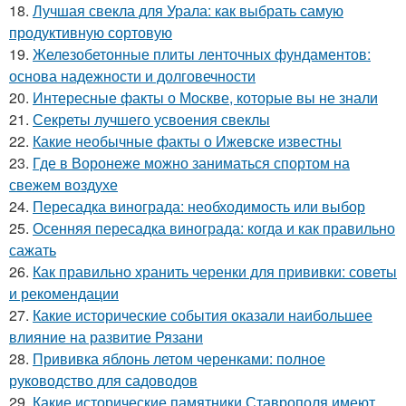
18.
Лучшая свекла для Урала: как выбрать самую
продуктивную сортовую
19.
Железобетонные плиты ленточных фундаментов:
основа надежности и долговечности
20.
Интересные факты о Москве, которые вы не знали
21.
Секреты лучшего усвоения свеклы
22.
Какие необычные факты о Ижевске известны
23.
Где в Воронеже можно заниматься спортом на
свежем воздухе
24.
Пересадка винограда: необходимость или выбор
25.
Осенняя пересадка винограда: когда и как правильно
сажать
26.
Как правильно хранить черенки для прививки: советы
и рекомендации
27.
Какие исторические события оказали наибольшее
влияние на развитие Рязани
28.
Прививка яблонь летом черенками: полное
руководство для садоводов
29.
Какие исторические памятники Ставрополя имеют