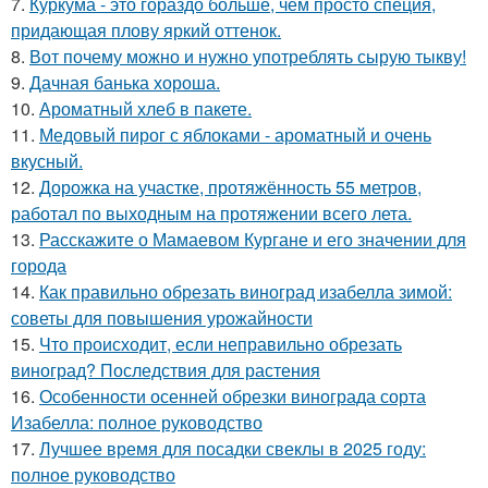
7.
Куркума - это гораздо больше, чем просто специя,
придающая плову яркий оттенок.
8.
Вот почему можно и нужно употреблять сырую тыкву!
9.
Дачная банька хороша.
10.
Ароматный хлеб в пакете.
11.
Медовый пирог с яблоками - ароматный и очень
вкусный.
12.
Дорожка на участке, протяжённость 55 метров,
работал по выходным на протяжении всего лета.
13.
Расскажите о Мамаевом Кургане и его значении для
города
14.
Как правильно обрезать виноград изабелла зимой:
советы для повышения урожайности
15.
Что происходит, если неправильно обрезать
виноград? Последствия для растения
16.
Особенности осенней обрезки винограда сорта
Изабелла: полное руководство
17.
Лучшее время для посадки свеклы в 2025 году:
полное руководство