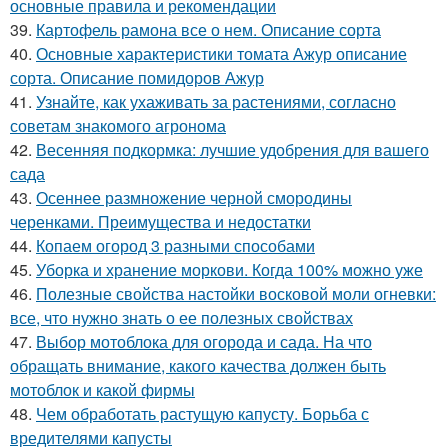
основные правила и рекомендации
39.
Картофель рамона все о нем. Описание сорта
40.
Основные характеристики томата Ажур описание
сорта. Описание помидоров Ажур
41.
Узнайте, как ухаживать за растениями, согласно
советам знакомого агронома
42.
Весенняя подкормка: лучшие удобрения для вашего
сада
43.
Осеннее размножение черной смородины
черенками. Преимущества и недостатки
44.
Копаем огород 3 разными способами
45.
Уборка и хранение моркови. Когда 100% можно уже
46.
Полезные свойства настойки восковой моли огневки:
все, что нужно знать о ее полезных свойствах
47.
Выбор мотоблока для огорода и сада. На что
обращать внимание, какого качества должен быть
мотоблок и какой фирмы
48.
Чем обработать растущую капусту. Борьба с
вредителями капусты