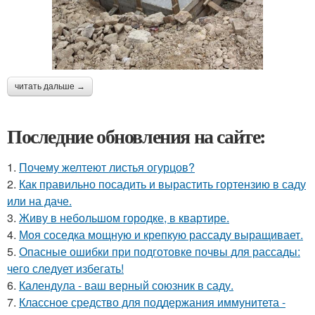
читать дальше →
Последние обновления на сайте:
1.
Почему желтеют листья огурцов?
2.
Как правильно посадить и вырастить гортензию в саду
или на даче.
3.
Живу в небольшом городке, в квартире.
4.
Моя соседка мощную и крепкую рассаду выращивает.
5.
Опасные ошибки при подготовке почвы для рассады:
чего следует избегать!
6.
Календула - ваш верный союзник в саду.
7.
Классное средство для поддержания иммунитета -