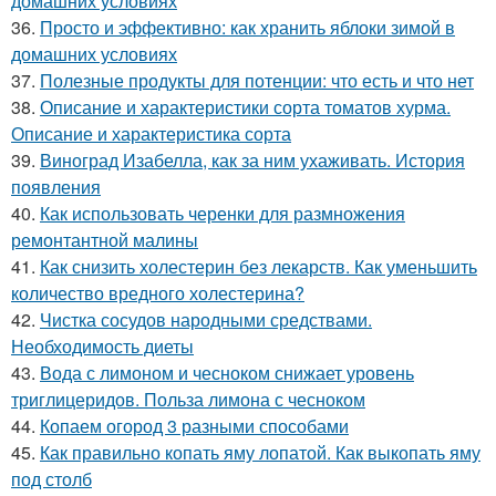
домашних условиях
36.
Просто и эффективно: как хранить яблоки зимой в
домашних условиях
37.
Полезные продукты для потенции: что есть и что нет
38.
Описание и характеристики сорта томатов хурма.
Описание и характеристика сорта
39.
Виноград Изабелла, как за ним ухаживать. История
появления
40.
Как использовать черенки для размножения
ремонтантной малины
41.
Как снизить холестерин без лекарств. Как уменьшить
количество вредного холестерина?
42.
Чистка сосудов народными средствами.
Необходимость диеты
43.
Вода с лимоном и чесноком снижает уровень
триглицеридов. Польза лимона с чесноком
44.
Копаем огород 3 разными способами
45.
Как правильно копать яму лопатой. Как выкопать яму
под столб