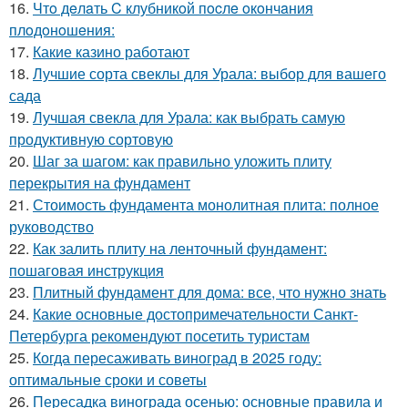
16.
Чтo дeлaть C клубникoй пocлe oкoнчaния
плoдoнoшeния:
17.
Какие казино работают
18.
Лучшие сорта свеклы для Урала: выбор для вашего
сада
19.
Лучшая свекла для Урала: как выбрать самую
продуктивную сортовую
20.
Шаг за шагом: как правильно уложить плиту
перекрытия на фундамент
21.
Стоимость фундамента монолитная плита: полное
руководство
22.
Как залить плиту на ленточный фундамент:
пошаговая инструкция
23.
Плитный фундамент для дома: все, что нужно знать
24.
Какие основные достопримечательности Санкт-
Петербурга рекомендуют посетить туристам
25.
Когда пересаживать виноград в 2025 году:
оптимальные сроки и советы
26.
Пересадка винограда осенью: основные правила и