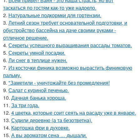
1.
Всем привет! Баня - это наша страсть, но вот
таскаться по гостям как-то уже надоело.
2.
Натуральные подкормки для гортензии.
3.
Летний сезон требует основательной подготовки, и
обустройство бассейна на даче своими руками -
отличное решение.
4.
Секреты успешного выращивания рассады томатов.
5.
Секреты умной посадки.
6.
Ли снег в теплице нужен.
7.
Из косточки финика возможно вырастить финиковую
пальму.
8.
"Заметили - уничтожайте без промедления!
9.
Салат с куриной печенью.
10.
Дачная банька хороша.
11.
За три года.
12.
4 цветка, которые соит сеять на расаду уже в январе.
13.
Судили деревню (а та безответна).
14.
Картошка фри в духовке.
15.
А вы ароматом сена … дышали.