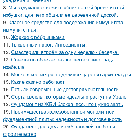
8.
Мы задумали освежить облик нашей бревенчатой
избушки, для чего обшили ее деревянной доской.
9.
Классное средство для поддержания иммунитета -
иммyнитeтнaя.
10.
Жаркое с рёбрышками.
11.
Тыквенный пирог. Ингредиенты:
12.
Смастерили втроём за одну неделю - беседка.
13.
Советы по обрезке разросшегося винограда
изабелла
14.
Московское метро: подземное царство архитектуры
15.
Какие казино работают
16.
Есть ли современные достопримечательности
17.
Сорта свеклы, которые идеально растут на Урале
18.
Фундамент из ЖБИ блоков: все, что нужно знать
19.
Преимущества железобетонной монолитной
фундаментной плиты: надежность и долговечность
20.
Фундамент для дома из жб панелей: выбор и
строительство