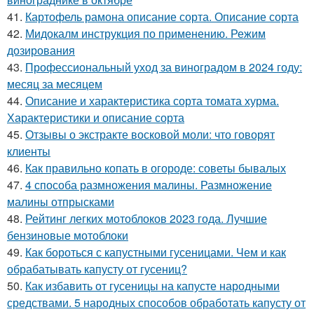
41.
Картофель рамона описание сорта. Описание сорта
42.
Мидокалм инструкция по применению. Режим
дозирования
43.
Профессиональный уход за виноградом в 2024 году:
месяц за месяцем
44.
Описание и характеристика сорта томата хурма.
Характеристики и описание сорта
45.
Отзывы о экстракте восковой моли: что говорят
клиенты
46.
Как правильно копать в огороде: советы бывалых
47.
4 способа размножения малины. Размножение
малины отпрысками
48.
Рейтинг легких мотоблоков 2023 года. Лучшие
бензиновые мотоблоки
49.
Как бороться с капустными гусеницами. Чем и как
обрабатывать капусту от гусениц?
50.
Как избавить от гусеницы на капусте народными
средствами. 5 народных способов обработать капусту от