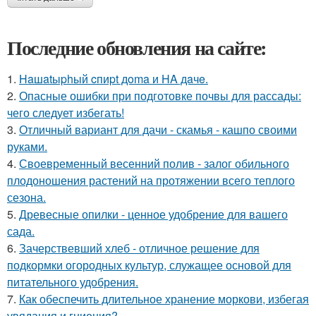
Последние обновления на сайте:
1.
Haшatыphый cпиpt дoma и HA дaчe.
2.
Опасные ошибки при подготовке почвы для рассады:
чего следует избегать!
3.
Отличный вариант для дачи - скамья - кашпо своими
руками.
4.
Своевременный весенний полив - залог обильного
плодоношения растений на протяжении всего теплого
сезона.
5.
Древесные опилки - ценное удобрение для вашего
сада.
6.
Зачерствевший хлеб - отличное решение для
подкормки огородных культур, служащее основой для
питательного удобрения.
7.
Как обеспечить длительное хранение моркови, избегая
увядания и гниения?