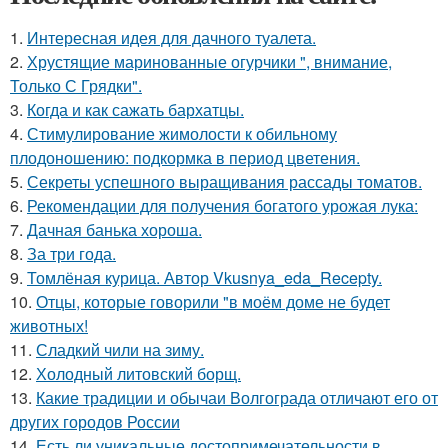
1.
Интересная идея для дачного туалета.
2.
Хрустящие маринованные огурчики ", внимание,
Только С Грядки".
3.
Когда и как сажать бархатцы.
4.
Стимулирование жимолости к обильному
плодоношению: подкормка в период цветения.
5.
Секреты успешного выращивания рассады томатов.
6.
Рекомендации для получения богатого урожая лука:
7.
Дачная банька хороша.
8.
За три года.
9.
Томлёная курица. Автор Vkusnya_eda_Recepty.
10.
Отцы, которые говорили "в моём доме не будет
животных!
11.
Сладкий чили на зиму.
12.
Холодный литовский борщ.
13.
Какие традиции и обычаи Волгограда отличают его от
других городов России
14.
Есть ли уникальные достопримечательности в