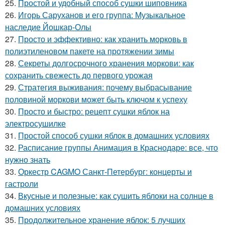
25.
Простой и удобный способ сушки шиповника
26.
Игорь Саруханов и его группа: Музыкальное
наследие Йошкар-Олы
27.
Просто и эффективно: как хранить морковь в
полиэтиленовом пакете на протяжении зимы
28.
Секреты долгосрочного хранения моркови: как
сохранить свежесть до первого урожая
29.
Стратегия выживания: почему выбрасывание
половиной моркови может быть ключом к успеху
30.
Просто и быстро: рецепт сушки яблок на
электросушилке
31.
Простой способ сушки яблок в домашних условиях
32.
Расписание группы Анимация в Краснодаре: все, что
нужно знать
33.
Оркестр CAGMO Санкт-Петербург: концерты и
гастроли
34.
Вкусные и полезные: как сушить яблоки на солнце в
домашних условиях
35.
Продолжительное хранение яблок: 5 лучших