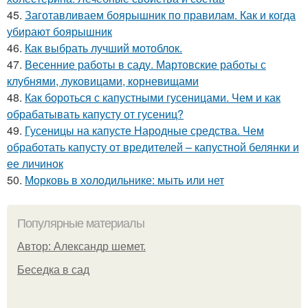
45.
Заготавливаем боярышник по правилам. Как и когда
убирают боярышник
46.
Как выбрать лучший мотоблок.
47.
Весенние работы в саду. Мартовские работы с
клубнями, луковицами, корневищами
48.
Как бороться с капустными гусеницами. Чем и как
обрабатывать капусту от гусениц?
49.
Гусеницы на капусте Народные средства. Чем
обработать капусту от вредителей – капустной белянки и
ее личинок
50.
Морковь в холодильнике: мыть или нет
Популярные материалы
Автор: Александр шемет.
Беседка в сад