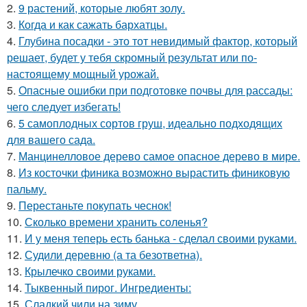
2.
9 растений, которые любят золу.
3.
Когда и как сажать бархатцы.
4.
Глубина посадки - это тот невидимый фактор, который
решает, будет у тебя скромный результат или по-
настоящему мощный урожай.
5.
Опасные ошибки при подготовке почвы для рассады:
чего следует избегать!
6.
5 самоплодных сортов груш, идеально подходящих
для вашего сада.
7.
Манцинелловое дерево самое опасное дерево в мире.
8.
Из косточки финика возможно вырастить финиковую
пальму.
9.
Перестаньте покупать чеснок!
10.
Сколько времени хранить соленья?
11.
И у меня теперь есть банька - сделал своими руками.
12.
Судили деревню (а та безответна).
13.
Крылечко своими руками.
14.
Тыквенный пирог. Ингредиенты:
15.
Сладкий чили на зиму.