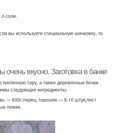
.л соли.
Если вы используете специальную шинковку, то
 очень вкусно. Заготовка в банке
теклянную тару, а также деревянные бочки .
одимы следующие ингредиенты:
овь — 500г;перец, горошек — 5-10 штук;лист
ые ложки.