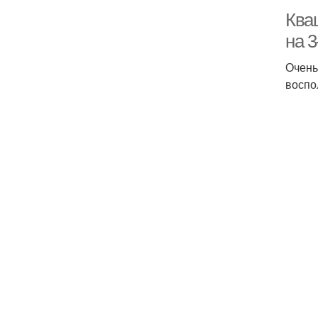
Ква
на 
Очень
воспо