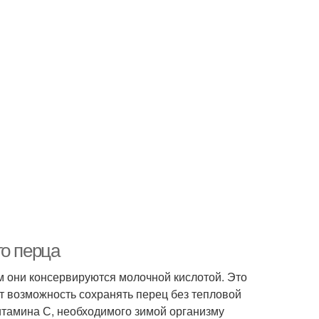
го перца
м они консервируются молочной кислотой. Это
т возможность сохранять перец без тепловой
итамина С, необходимого зимой организму