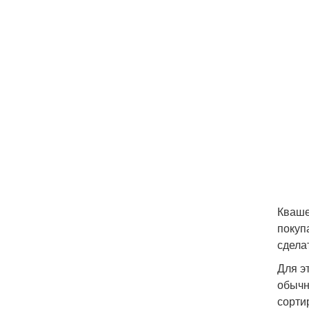
Кваше
покуп
сдела
Для э
обычн
сорти