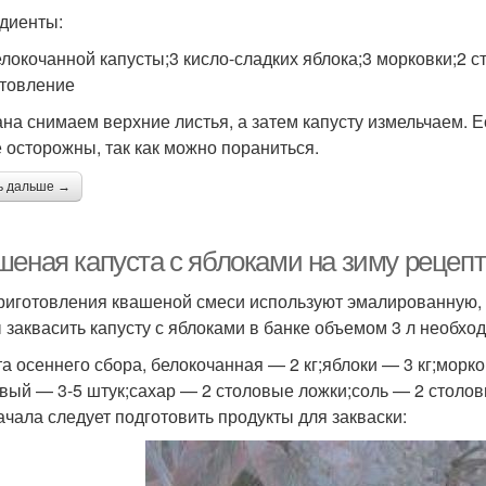
диенты:
елокочанной капусты;3 кисло-сладких яблока;3 морковки;2 ст
товление
ана снимаем верхние листья, а затем капусту измельчаем. 
е осторожны, так как можно пораниться.
ь дальше →
еная капуста с яблоками на зиму рецепты
риготовления квашеной смеси используют эмалированную, с
 заквасить капусту с яблоками в банке объемом 3 л необх
та осеннего сбора, белокочанная — 2 кг;яблоки — 3 кг;морк
вый — 3-5 штук;сахар — 2 столовые ложки;соль — 2 столов
ачала следует подготовить продукты для закваски: