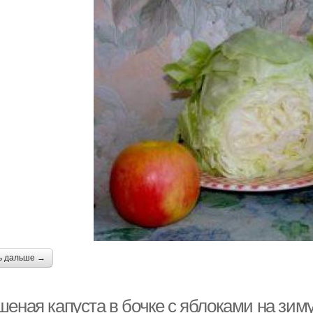
ь дальше →
еная капуста в бочке с яблоками на зиму.