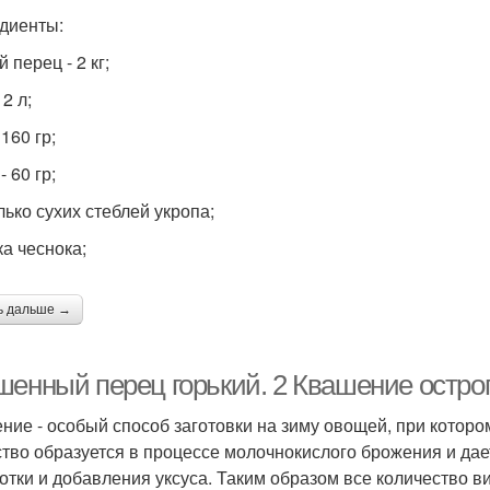
диенты:
 перец - 2 кг;
 2 л;
 160 гр;
- 60 гр;
лько сухих стеблей укропа;
ка чеснока;
ь дальше →
шенный перец горький. 2 Квашение остро
ние - особый способ заготовки на зиму овощей, при которо
тво образуется в процессе молочнокислого брожения и дае
отки и добавления уксуса. Таким образом все количество в