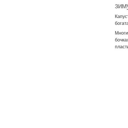
зим
Капус
богат
Многи
бочка
пласт