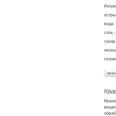
Ингре
острый
вода -
соль -
сахар 
неско
голов
читат
Ква
Кваше
вещес
обраб