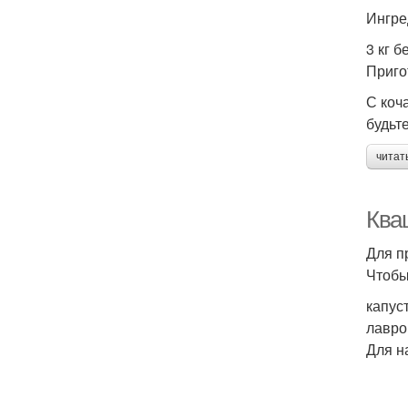
Ингре
3 кг б
Приго
С коч
будьт
читат
Кваш
Для п
Чтобы
капус
лавро
Для н