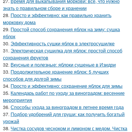
27.
Время для выкапывания моркови: все, что нужно
знать о правильном сборе и хранении
28.
Просто и эффективно: как правильно хранить
морковку дома
29.
Простой способ сохранения яблок на зиму: сушка
яблок
30.
Эффективность сушки яблок в электросушилке
31.
Электрическая сушилка для яблок: простой способ
сохранения фруктов
32.
Вкусные и полезные: яблоки сушеные в Изидри
33.
Продолжительное хранение яблок: 5 лучших
способов для долгой зимы
34.
Просто и эффективно: сохранение яблок для зимы
35.
Календарь работ по уходу за виноградом: весенние
мероприятия
36.
Способы ухода за виноградом в летнее время года
37.
Подбор удобрений для груши: как получить богатый
урожай
38.
Чистка сосудов чесноком и лимоном с медом. Чистка