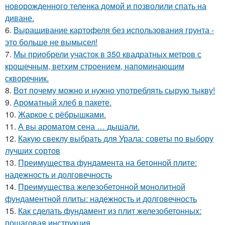
новорожденного теленка домой и позволили спать на
диване.
6.
Выращивание картофеля без использования грунта -
это больше не вымысел!
7.
Мы приобрели участок в 350 квадратных метров с
крошечным, ветхим строением, напоминающим
скворечник.
8.
Вот почему можно и нужно употреблять сырую тыкву!
9.
Ароматный хлеб в пакете.
10.
Жаркое с рёбрышками.
11.
А вы ароматом сена … дышали.
12.
Какую свеклу выбрать для Урала: советы по выбору
лучших сортов
13.
Преимущества фундамента на бетонной плите:
надежность и долговечность
14.
Преимущества железобетонной монолитной
фундаментной плиты: надежность и долговечность
15.
Как сделать фундамент из плит железобетонных:
пошаговая инструкция