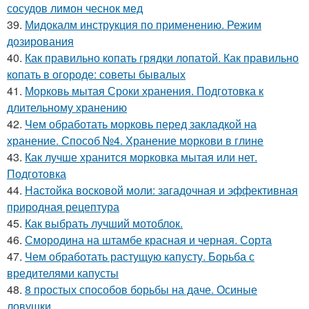
сосудов лимон чеснок мед
39.
Мидокалм инструкция по применению. Режим
дозирования
40.
Как правильно копать грядки лопатой. Как правильно
копать в огороде: советы бывалых
41.
Морковь мытая Сроки хранения. Подготовка к
длительному хранению
42.
Чем обработать морковь перед закладкой на
хранение. Способ №4. Хранение моркови в глине
43.
Как лучше хранится морковка мытая или нет.
Подготовка
44.
Настойка восковой моли: загадочная и эффективная
природная рецептура
45.
Как выбрать лучший мотоблок.
46.
Смородина на штамбе красная и черная. Сорта
47.
Чем обработать растущую капусту. Борьба с
вредителями капусты
48.
8 простых способов борьбы на даче. Осиные
ловушки