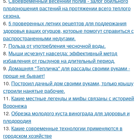
5.
Своевременный весенний полив - залог обильного
плодоношения растений на протяжении всего теплого
сезона.
6.
5 проверенных летних рецептов для поддержания
здоровья ваших огурцов, которые помогут справиться с
распространенными недугами.
7.
Польза от употребления чесночной воды.
8.
Мыши исчезнут навсегда: эффективный метод
избавления от грызунов на длительный период.
9.
Домашняя "Тепличка" для рассады своими руками -
проще не бывает!
10.
Построил дачный дом своими руками, только крышу
строили нанятые рабочие.
11.
Какие местные легенды и мифы связаны с историей
Воронежа
12.
Обрезка молодого куста винограда для здоровья и
плодородия
13.
Какие современные технологии применяются в
городском хозяйстве