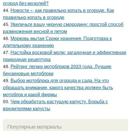
огород без мозолей?
44.
Новости », как правильно копать в огороде. Как
правильно копать в огороде
45.
Увеличьте вашу черную смородину: простой способ
размножения весной и летом
46.
Морковь мытая Сроки хранения. Подготовка к
длительному хранению
47.
Настойка восковой моли: загадочная и эффективная
природная рецептура
48.
Рейтинг легких мотоблоков 2023 года. Лучшие
бензиновые мотоблоки
49.
Выбор мотоблока для огорода и сада. На что
обращать внимание, какого качества должен быть
мотоблок и какой фирмы
50.
Чем обработать растущую капусту. Борьба с
вредителями капусты
Популярные материалы