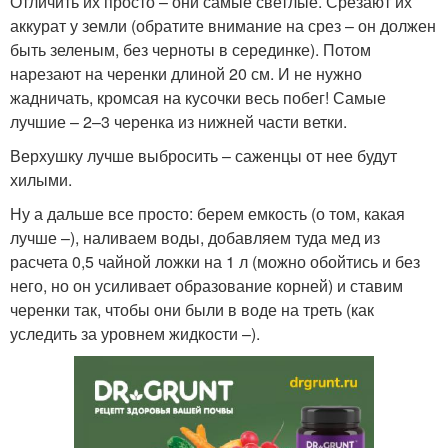
Отличить их просто – они самые светлые. Срезают их
аккурат у земли (обратите внимание на срез – он должен
быть зеленым, без черноты в серединке). Потом
нарезают на черенки длиной 20 см. И не нужно
жадничать, кромсая на кусочки весь побег! Самые
лучшие – 2–3 черенка из нижней части ветки.
Верхушку лучше выбросить – саженцы от нее будут
хилыми.
Ну а дальше все просто: берем емкость (о том, какая
лучше –), наливаем воды, добавляем туда мед из
расчета 0,5 чайной ложки на 1 л (можно обойтись и без
него, но он усиливает образование корней) и ставим
черенки так, чтобы они были в воде на треть (как
уследить за уровнем жидкости –).