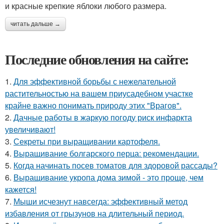
и красные крепкие яблоки любого размера.
читать дальше →
Последние обновления на сайте:
1.
Для эффективной борьбы с нежелательной
растительностью на вашем приусадебном участке
крайне важно понимать природу этих "Врагов".
2.
Дачные работы в жаркую погоду риск инфаркта
увеличивают!
3.
Секреты при выращивании картофеля.
4.
Выращивание болгарского перца: рекомендации.
5.
Когда начинать посев томатов для здоровой рассады?
6.
Выращивание укропа дома зимой - это проще, чем
кажется!
7.
Мыши исчезнут навсегда: эффективный метод
избавления от грызунов на длительный период.