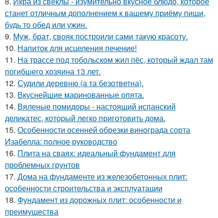
8.
Икра из свёклы - изумительно вкусное блюдо, которое
станет отличным дополнением к вашему приёму пищи,
будь то обед или ужин.
9.
Муж, брат, свояк построили сами такую красоту.
10.
Напиток для исцеления печение!
11.
На трассе под тобольском жил пёс, который ждал там
погибшего хозяина 13 лет.
12.
Судили деревню (а та безответна).
13.
Вкуснейшие маринованные опята.
14.
Вяленые помидоры - настоящий испанский
деликатес, который легко приготовить дома.
15.
Особенности осенней обрезки винограда сорта
Изабелла: полное руководство
16.
Плита на сваях: идеальный фундамент для
проблемных грунтов
17.
Дома на фундаменте из железобетонных плит:
особенности строительства и эксплуатации
18.
Фундамент из дорожных плит: особенности и
преимущества