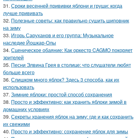
31.
Сроки весенней прививки яблони и груши: когда
лучше прививать
32.
Полезные советы: как правильно сушить шиповник
на зиму
33.
Игорь Саруханов и его группа: Музыкальное
наследие Йошкар-Олы
34.
Сценическое обаяние: Как оркестр CAGMO покоряет
зрителей
35.
Песни Элвина Грея в столице: что слушатели любят
больше всего
36.
Слишком много яблок? Здесь 3 способа, как их
использовать
37.
Зимние яблоки: простой способ сохранения
38.
Просто и эффективно: как хранить яблоки зимой в
домашних условиях
39.
Секреты хранения яблок на зиму: где и как сохранить
их свежими
40.
Просто и эффективно: сохранение яблок для зимы