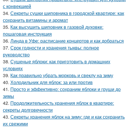
с конвекцией
34.
Секреты сушки шиповника в городской квартире: как
сохранить витамины и аромат
35.
Как высушить шиповник в газовой духовке:
пошаговая инструкция
36.
Линда в Уфе: расписание концертов и как добраться
37.
Срок годности и хранения тыквы: полное
руководство
38.
Сушеные яблоки: как приготовить в домашних
условиях
39.
Как правильно убрать морковь и свеклу на зиму
40.
Холодильник для яблок: за или против
41.
Просто и эффективно: сохраним яблоки и груши до
зимы
42.
Продолжительность хранения яблок в квартире:
секреты долговечности
43.
Секреты хранения яблок на зиму: где и как сохранить
их свежими