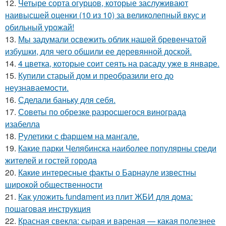
12.
Четыре сорта огурцов, которые заслуживают
наивысшей оценки (10 из 10) за великолепный вкус и
обильный урожай!
13.
Мы задумали освежить облик нашей бревенчатой
избушки, для чего обшили ее деревянной доской.
14.
4 цветка, которые соит сеять на расаду уже в январе.
15.
Купили старый дом и преобразили его до
неузнаваемости.
16.
Сделали баньку для себя.
17.
Советы по обрезке разросшегося винограда
изабелла
18.
Рулетики с фаршем на мангале.
19.
Какие парки Челябинска наиболее популярны среди
жителей и гостей города
20.
Какие интересные факты о Барнауле известны
широкой общественности
21.
Как уложить fundament из плит ЖБИ для дома:
пошаговая инструкция
22.
Красная свекла: сырая и вареная — какая полезнее