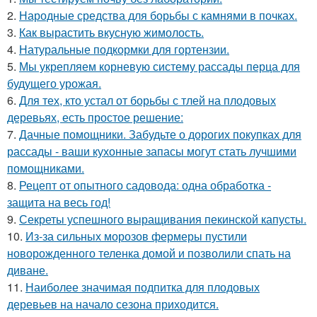
2.
Народные средства для борьбы с камнями в почках.
3.
Как вырастить вкусную жимолость.
4.
Натуральные подкормки для гортензии.
5.
Мы укрепляем корневую систему рассады перца для
будущего урожая.
6.
Для тех, кто устал от борьбы с тлей на плодовых
деревьях, есть простое решение:
7.
Дачные помощники. Забудьте о дорогих покупках для
рассады - ваши кухонные запасы могут стать лучшими
помощниками.
8.
Рецепт от опытного садовода: одна обработка -
защита на весь год!
9.
Секреты успешного выращивания пекинской капусты.
10.
Из-за сильных морозов фермеры пустили
новорожденного теленка домой и позволили спать на
диване.
11.
Наиболее значимая подпитка для плодовых
деревьев на начало сезона приходится.