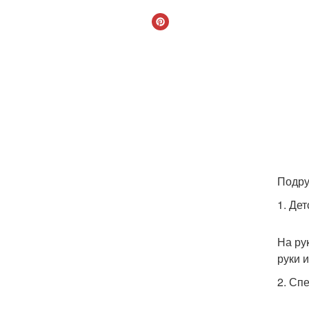
Подру
1. Де
На ру
руки 
2. Сп