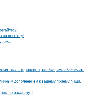
егайтесь!
 на весь год!
урожая.
роматных ягод малины, необходимо обеспечить
 отличным дополнением к вашему приёму пищи,
 нем не расскажут!