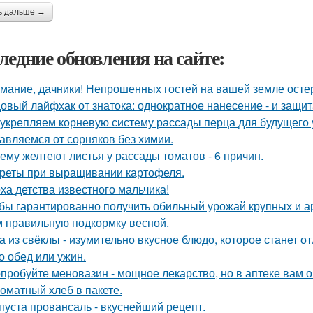
ь дальше →
ледние обновления на сайте:
мание, дачники! Непрошенных гостей на вашей земле остер
овый лайфхак от знатока: однократное нанесение - и защита
укрепляем корневую систему рассады перца для будущего 
авляемся от сорняков без химии.
ему желтеют листья у рассады томатов - 6 причин.
реты при выращивании картофеля.
ха детства известного мальчика!
бы гарантированно получить обильный урожай крупных и а
м правильную подкормку весной.
а из свёклы - изумительно вкусное блюдо, которое станет
то обед или ужин.
пробуйте меновазин - мощное лекарство, но в аптеке вам о
оматный хлеб в пакете.
пуста провансаль - вкуснейший рецепт.