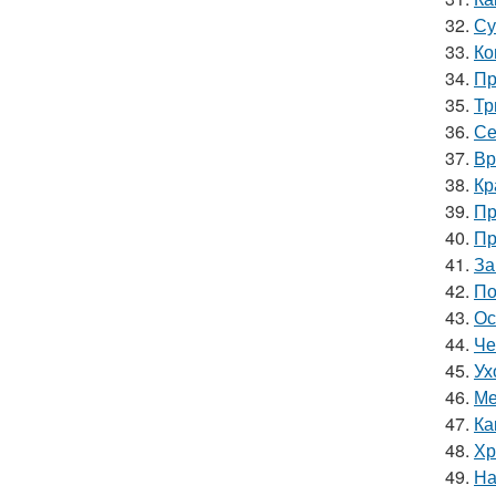
32.
Су
33.
Ко
34.
Пр
35.
Тр
36.
Се
37.
Вр
38.
Кр
39.
Пр
40.
Пр
41.
За
42.
По
43.
Ос
44.
Че
45.
Ух
46.
Ме
47.
Ка
48.
Хр
49.
На