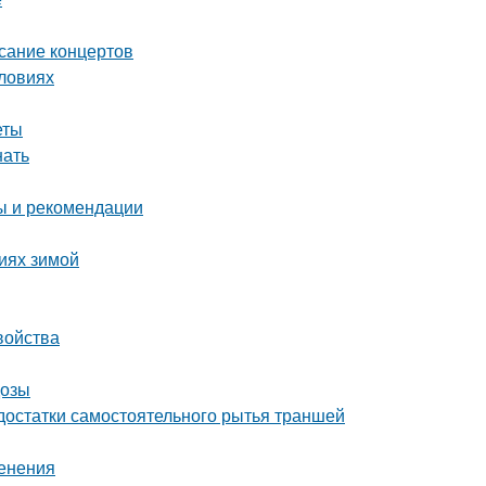
исание концертов
словиях
еты
нать
ты и рекомендации
виях зимой
войства
дозы
достатки самостоятельного рытья траншей
менения