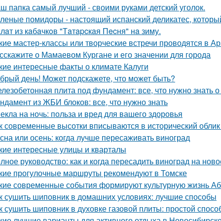
ш папка самый лучший - своими руками детский уголок.
леные помидоры - настоящий испанский деликатес, который
лaт из кaбaчкoв "Тaтapcкaя Пecня" нa зиму.
кие мастер-классы или творческие встречи проводятся в А
сскажите о Мамаевом Кургане и его значении для города
кие интересные факты о климате Калуги
брый день! Может подскажете, что может быть?
лезобетонная плита под фундамент: все, что нужно знать 
ндамент из ЖБИ блоков: все, что нужно знать
екла на ночь: польза и вред для вашего здоровья
к современные высотки вписываются в исторический облик
сна или осень: когда лучше пересаживать виноград
кие интересные улицы и кварталы
лное руководство: как и когда пересадить виноград на ново
кие прогулочные маршруты рекомендуют в Томске
кие современные события формируют культурную жизнь А
к сушить шиповник в домашних условиях: лучшие способы
к сушить шиповник в духовке газовой плиты: простой спос
кие лучшие варианты для активного отдыха в Новосибирск