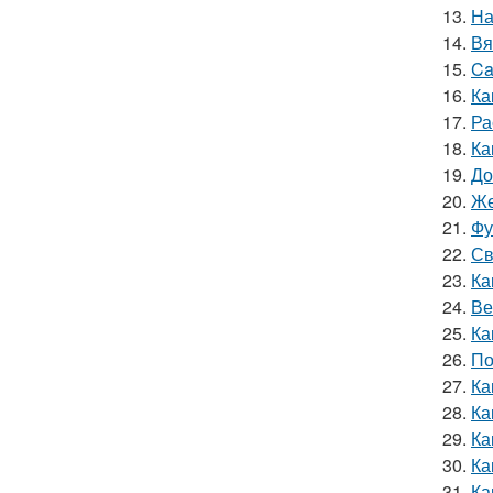
13.
На
14.
Вя
15.
Ca
16.
Ка
17.
Ра
18.
Ка
19.
До
20.
Же
21.
Фу
22.
Св
23.
Ка
24.
Ве
25.
Ка
26.
По
27.
Ка
28.
Ка
29.
Ка
30.
Ка
31.
Ка