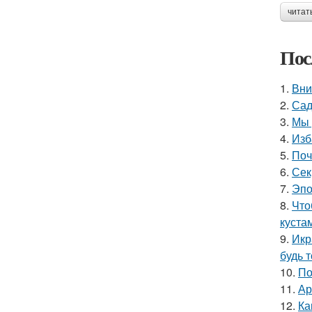
читат
Пос
1.
Вни
2.
Сад
3.
Мы 
4.
Изб
5.
Поч
6.
Сек
7.
Эпо
8.
Что
куста
9.
Икр
будь 
10.
По
11.
Ар
12.
Ка