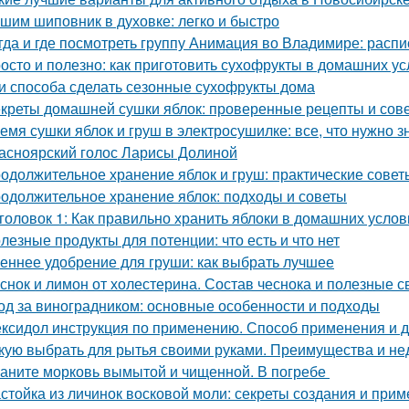
шим шиповник в духовке: легко и быстро
гда и где посмотреть группу Анимация во Владимире: расп
осто и полезно: как приготовить сухофрукты в домашних у
и способа сделать сезонные сухофрукты дома
креты домашней сушки яблок: проверенные рецепты и сов
емя сушки яблок и груш в электросушилке: все, что нужно з
асноярский голос Ларисы Долиной
одолжительное хранение яблок и груш: практические сове
одолжительное хранение яблок: подходы и советы
головок 1: Как правильно хранить яблоки в домашних усло
лезные продукты для потенции: что есть и что нет
еннее удобрение для груши: как выбрать лучшее
снок и лимон от холестерина. Состав чеснока и полезные с
од за виноградником: основные особенности и подходы
ксидол инструкция по применению. Способ применения и 
кую выбрать для рытья своими руками. Преимущества и не
аните морковь вымытой и чищенной. В погребе
стойка из личинок восковой моли: секреты создания и при