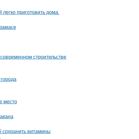
 легко приготовить дома.
рзамасе
о современном строительстве
 города
е место
бакана
об сохранить витамины
е