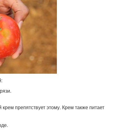
:
рязи.
й крем препятствует этому. Крем также питает
оде.