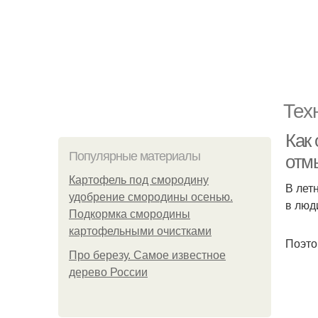
Тех
Как
Популярные материалы
отм
Картофель под смородину
В лет
удобрение смородины осенью.
в люд
Подкормка смородины
картофельными очистками
Поэто
Про березу. Самое известное
дерево России