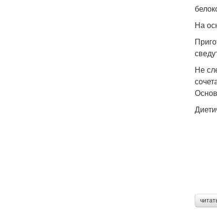
белок
На ос
Приго
сведу
Не сл
сочет
Основ
Диети
читат