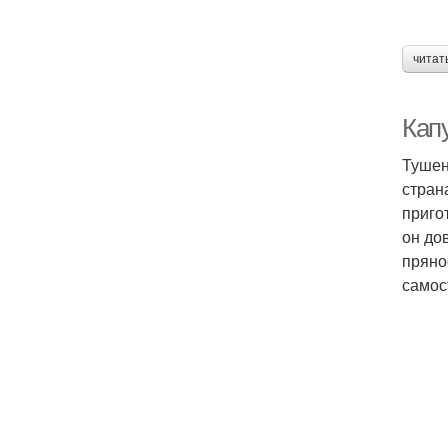
читат
Кап
Тушен
стран
приго
он до
пряно
самос