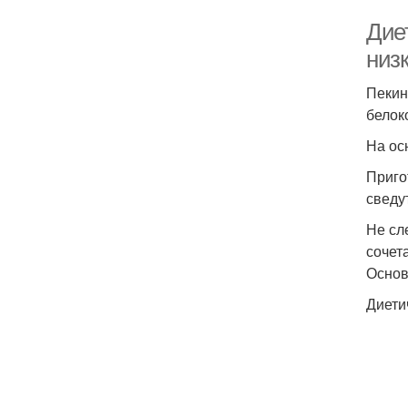
Дие
низ
Пекин
белок
На ос
Приго
сведу
Не сл
сочет
Основ
Диети