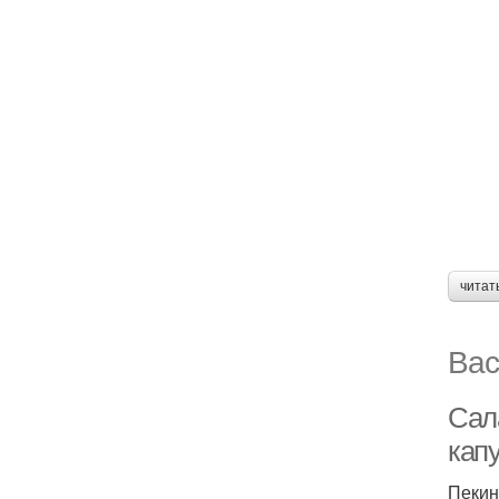
читат
Вас
Сала
кап
Пекин