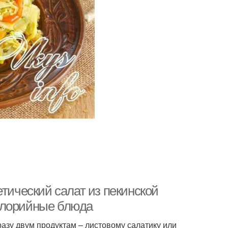
етический салат из пекинской
алорийные блюда
разу двум продуктам – листовому салатику или