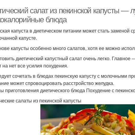
тический салат из пекинской капусты — 
кокалорийные блюда
ская капуста в диетическом питании может стать заменой с
очанной капусте.
нове капусты особенно много салатов, хотя ее можно испол
товить диетический капустный салат очень легко. Главное
т на нет все усилия похудения.
едует сочетать в блюдах пекинскую капусту с молочными пр
ание может спровоцировать расстройство желудка.
ы приготовления диетического блюда Похудение с пекинско
ческие салаты из пекинской капусты