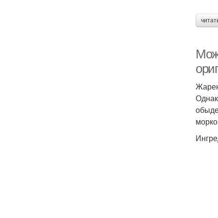
читат
Мож
ори
Жарен
Однак
обыде
морко
Ингре