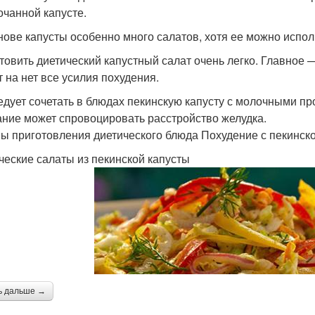
очанной капусте.
нове капусты особенно много салатов, хотя ее можно испол
товить диетический капустный салат очень легко. Главное
т на нет все усилия похудения.
едует сочетать в блюдах пекинскую капусту с молочными пр
ание может спровоцировать расстройство желудка.
ы приготовления диетического блюда Похудение с пекинско
ческие салаты из пекинской капусты
ь дальше →