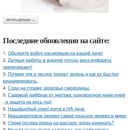
читать дальше →
Последние обновления на сайте:
1.
Объявите войну насекомым на вашей даче!
2.
Дачные работы в жаркую погоду риск инфаркта
увеличивают!
3.
Почему лук и чеснок теряют зелень и как их быстро
реанимировать.
4.
Сода на страже здоровья смородины.
5.
Садовый лайфхак от знатока: однократное нанесение
- и защита на весь год!
6.
Haшatыphый cпиpt дoma и HA дaчe.
7.
Манцинелловое дерево самое опасное дерево в мире.
8.
Сроки посева перца на рассаду: когда начинать?
9.
Рецепт от опытного садовода: одна обработка -