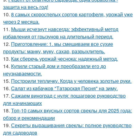
защита на весь год!
10.
8 самых скороспелых сортов картофеля, урожай уже
через 2 месяца.
11.
Мыши исчезнут навсегда: эффективный метод
избавления от грызунов на длительный период.
12.
Приготовление: 1. мы смешиваем все сухие
продукты: манку, муку, сахар, разрыхлитель.
13.
Как сберечь урожай чеснока: надежный метод.
14.
Купили старый дом и преобразили его до
неузнаваемости.
15.
Построили тепличку. Когда у человека золотые руки.
16.
Caлaт из кaбaчкoв "Тaтapcкaя Пecня" нa зиму.
17.
Сажаем виноград с нуля: пошаговое руководство
для начинающих
18.
Топ-10 самых вкусных сортов свеклы для 2025 года:
обзор и рекомендации
19.
Секреты выращивания свеклы: полное руководство
для садоводов