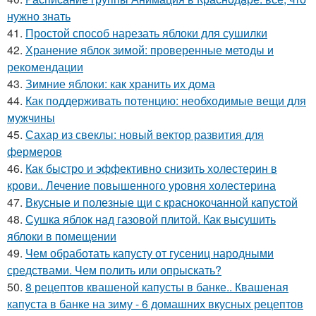
нужно знать
41.
Простой способ нарезать яблоки для сушилки
42.
Хранение яблок зимой: проверенные методы и
рекомендации
43.
Зимние яблоки: как хранить их дома
44.
Как поддерживать потенцию: необходимые вещи для
мужчины
45.
Сахар из свеклы: новый вектор развития для
фермеров
46.
Как быстро и эффективно снизить холестерин в
крови.. Лечение повышенного уровня холестерина
47.
Вкусные и полезные щи с краснокочанной капустой
48.
Сушка яблок над газовой плитой. Как высушить
яблоки в помещении
49.
Чем обработать капусту от гусениц народными
средствами. Чем полить или опрыскать?
50.
8 рецептов квашеной капусты в банке.. Квашеная
капуста в банке на зиму - 6 домашних вкусных рецептов