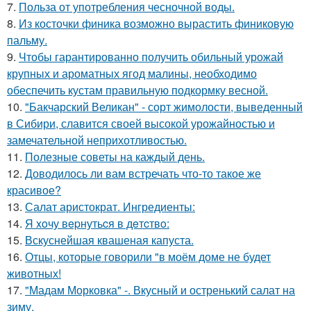
7.
Польза от употребления чесночной воды.
8.
Из косточки финика возможно вырастить финиковую
пальму.
9.
Чтобы гарантированно получить обильный урожай
крупных и ароматных ягод малины, необходимо
обеспечить кустам правильную подкормку весной.
10.
"Бакчарский Великан" - сорт жимолости, выведенный
в Сибири, славится своей высокой урожайностью и
замечательной неприхотливостью.
11.
Полезные советы на каждый день.
12.
Доводилось ли вам встречать что-то такое же
красивое?
13.
Салат аристократ. Ингредиенты:
14.
Я xoчу вepнутьcя в дeтcтвo:
15.
Вскуснейшая квашеная капуста.
16.
Отцы, которые говорили "в моём доме не будет
животных!
17.
"Мадам Морковка" -. Вкусный и остренький салат на
зиму.