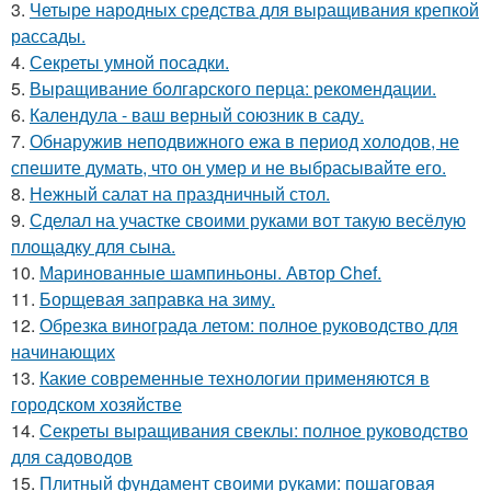
3.
Четыре народных средства для выращивания крепкой
рассады.
4.
Секреты умной посадки.
5.
Выращивание болгарского перца: рекомендации.
6.
Календула - ваш верный союзник в саду.
7.
Обнаружив неподвижного ежа в период холодов, не
спешите думать, что он умер и не выбрасывайте его.
8.
Нежный салат на праздничный стол.
9.
Сделал на участке своими руками вот такую весёлую
площадку для сына.
10.
Маринованные шампиньоны. Автор Chef.
11.
Борщевая заправка на зиму.
12.
Обрезка винограда летом: полное руководство для
начинающих
13.
Какие современные технологии применяются в
городском хозяйстве
14.
Секреты выращивания свеклы: полное руководство
для садоводов
15.
Плитный фундамент своими руками: пошаговая