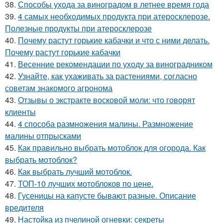
38.
Способы ухода за виноградом в летнее время года
39.
4 самых необходимых продукта при атеросклерозе.
Полезные продукты при атеросклерозе
40.
Почему растут горькие кабачки и что с ними делать.
Почему растут горькие кабачки
41.
Весенние рекомендации по уходу за виноградником
42.
Узнайте, как ухаживать за растениями, согласно
советам знакомого агронома
43.
Отзывы о экстракте восковой моли: что говорят
клиенты
44.
4 способа размножения малины. Размножение
малины отпрысками
45.
Как правильно выбрать мотоблок для огорода. Как
выбрать мотоблок?
46.
Как выбрать лучший мотоблок.
47.
ТОП-10 лучших мотоблоков по цене.
48.
Гусеницы на капусте бывают разные. Описание
вредителя
49.
Настойка из пчелиной огневки: секреты