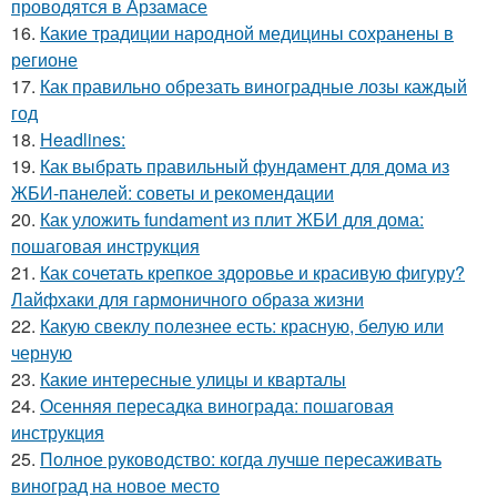
проводятся в Арзамасе
16.
Какие традиции народной медицины сохранены в
регионе
17.
Как правильно обрезать виноградные лозы каждый
год
18.
Headlines:
19.
Как выбрать правильный фундамент для дома из
ЖБИ-панелей: советы и рекомендации
20.
Как уложить fundament из плит ЖБИ для дома:
пошаговая инструкция
21.
Как сочетать крепкое здоровье и красивую фигуру?
Лайфхаки для гармоничного образа жизни
22.
Какую свеклу полезнее есть: красную, белую или
черную
23.
Какие интересные улицы и кварталы
24.
Осенняя пересадка винограда: пошаговая
инструкция
25.
Полное руководство: когда лучше пересаживать
виноград на новое место