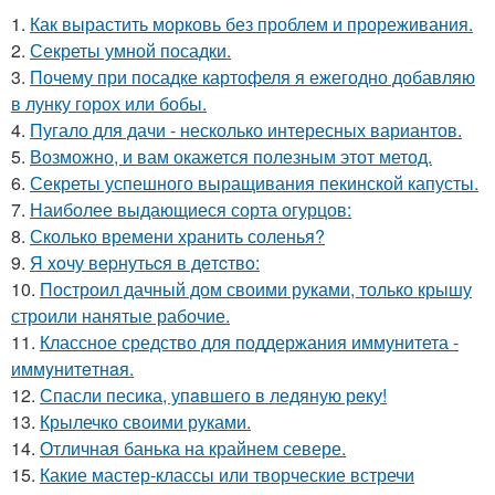
1.
Как вырастить морковь без проблем и прореживания.
2.
Секреты умной посадки.
3.
Почему при посадке картофеля я ежегодно добавляю
в лунку горох или бобы.
4.
Пугало для дачи - несколько интересных вариантов.
5.
Возможно, и вам окажется полезным этот метод.
6.
Секреты успешного выращивания пекинской капусты.
7.
Наиболее выдающиеся сорта огурцов:
8.
Сколько времени хранить соленья?
9.
Я xoчу вepнутьcя в дeтcтвo:
10.
Построил дачный дом своими руками, только крышу
строили нанятые рабочие.
11.
Классное средство для поддержания иммунитета -
иммyнитeтнaя.
12.
Спасли песика, упaвшего в ледяную рeку!
13.
Крылечко своими руками.
14.
Отличная банька на крайнем севере.
15.
Какие мастер-классы или творческие встречи