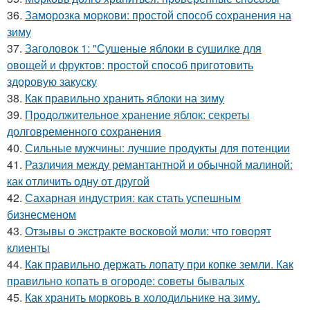
36.
Заморозка моркови: простой способ сохранения на
зиму
37.
Заголовок 1: "Сушеные яблоки в сушилке для
овощей и фруктов: простой способ приготовить
здоровую закуску
38.
Как правильно хранить яблоки на зиму
39.
Продолжительное хранение яблок: секреты
долговременного сохранения
40.
Сильные мужчины: лучшие продукты для потенции
41.
Различия между ремантантной и обычной малиной:
как отличить одну от другой
42.
Сахарная индустрия: как стать успешным
бизнесменом
43.
Отзывы о экстракте восковой моли: что говорят
клиенты
44.
Как правильно держать лопату при копке земли. Как
правильно копать в огороде: советы бывалых
45.
Как хранить морковь в холодильнике на зиму.