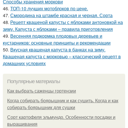
Способы хранения моркови
46.
ТОП-10 лучших мотоблоков по цене.
47.
Смородина на штамбе красная и черная. Сорта
48.
Рецепт квашеной капусты с яблоками антоновкой на
зиму. Капуста с яблоками – правила приготовления
49.
Весенняя подкормка плодовых деревьев и
кустарников: основные принципы и рекомендации
50.
Вкусная квашеная капуста в банках на зиму.
Квашеная капуста с морковью – классический рецепт в
домашних условиях
Популярные материалы
Как выбрать саженцы гортензии
Когда собирать боярышник и как сушить. Когда и как
собирать боярышник для сушки
Сорт картофеля эльмундо. Особенности посадки и
выращивания