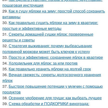
пошаговая инструкция
29.
Как я сушу яблоки на зиму: простой способ сохранить
витамины
30.
Как правильно сушить яблоки на зиму в квартире:
простые и эффективные методы
31.
Секреты домашней сушки яблок: проверенные
рецепты и советы
32.
Стратегия выживания: почему выбрасывание
половиной моркови может быть ключом к успеху
33.
Просто и эффективно: сохранение яблок в квартире
34.
Холодильник для яблок: за или против
35.
Как правильно хранить яблоки на долгий срок
36.
Вечная свежесть: секреты долгосрочного хранения
яблок
37.
Быстрое повышение потенции у мужчин с помощью
продуктов
38.
Осеннее удобрение для груши: как выбрать лучшее
39.
Схема обработки и ПОДКОРМКИ винограда: