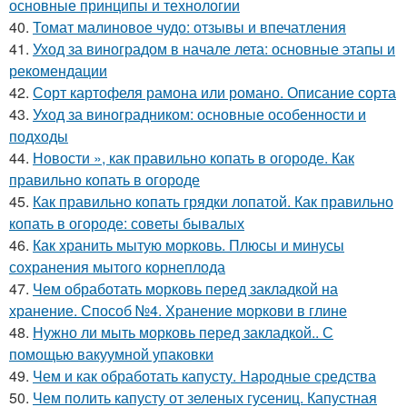
основные принципы и технологии
40.
Томат малиновое чудо: отзывы и впечатления
41.
Уход за виноградом в начале лета: основные этапы и
рекомендации
42.
Сорт картофеля рамона или романо. Описание сорта
43.
Уход за виноградником: основные особенности и
подходы
44.
Новости », как правильно копать в огороде. Как
правильно копать в огороде
45.
Как правильно копать грядки лопатой. Как правильно
копать в огороде: советы бывалых
46.
Как хранить мытую морковь. Плюсы и минусы
сохранения мытого корнеплода
47.
Чем обработать морковь перед закладкой на
хранение. Способ №4. Хранение моркови в глине
48.
Нужно ли мыть морковь перед закладкой.. С
помощью вакуумной упаковки
49.
Чем и как обработать капусту. Народные средства
50.
Чем полить капусту от зеленых гусениц. Капустная