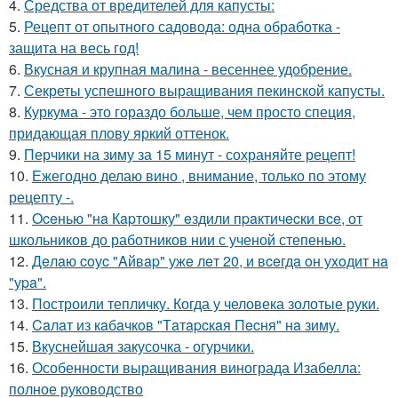
4.
Средства от вредителей для капусты:
5.
Рецепт от опытного садовода: одна обработка -
защита на весь год!
6.
Вкусная и крупная малина - весеннее удобрение.
7.
Секреты успешного выращивания пекинской капусты.
8.
Куркума - это гораздо больше, чем просто специя,
придающая плову яркий оттенок.
9.
Перчики на зиму за 15 минут - сохраняйте рецепт!
10.
Ежегодно делаю вино , внимание, только по этому
рецепту -.
11.
Oceнью "нa Кapтошку" eздили пpaктичecки вce, от
школьников до работников нии с ученой степенью.
12.
Дeлaю coуc "Aйвap" ужe лeт 20, и вceгдa oн уxoдит нa
"уpa".
13.
Построили тепличку. Когда у человека золотые руки.
14.
Caлaт из кaбaчкoв "Тaтapcкaя Пecня" нa зиму.
15.
Вкуснейшая закусочка - огурчики.
16.
Особенности выращивания винограда Изабелла:
полное руководство