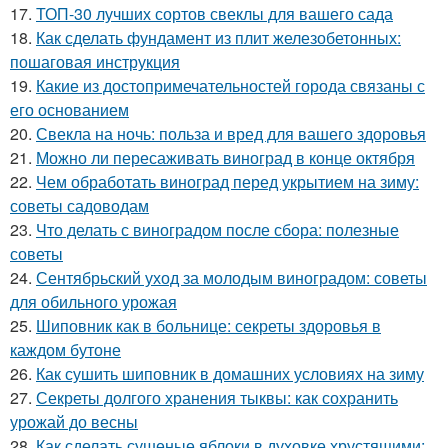
17.
ТОП-30 лучших сортов свеклы для вашего сада
18.
Как сделать фундамент из плит железобетонных:
пошаговая инструкция
19.
Какие из достопримечательностей города связаны с
его основанием
20.
Свекла на ночь: польза и вред для вашего здоровья
21.
Можно ли пересаживать виноград в конце октября
22.
Чем обработать виноград перед укрытием на зиму:
советы садоводам
23.
Что делать с виноградом после сбора: полезные
советы
24.
Сентябрьский уход за молодым виноградом: советы
для обильного урожая
25.
Шиповник как в больнице: секреты здоровья в
каждом бутоне
26.
Как сушить шиповник в домашних условиях на зиму
27.
Секреты долгого хранения тыквы: как сохранить
урожай до весны
28.
Как сделать сушеные яблоки в духовке хрустящими: