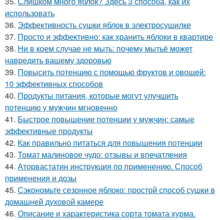
35.
Слишком много яблок? Здесь 3 способа, как их
использовать
36.
Эффективность сушки яблок в электросушилке
37.
Просто и эффективно: как хранить яблоки в квартире
38.
Ни в коем случае не мыть: почему мытьё может
навредить вашему здоровью
39.
Повысить потенцию с помощью фруктов и овощей:
10 эффективных способов
40.
Продукты питания, которые могут улучшить
потенцию у мужчин мгновенно
41.
Быстрое повышение потенции у мужчин: самые
эффективные продукты
42.
Как правильно питаться для повышения потенции
43.
Томат малиновое чудо: отзывы и впечатления
44.
Аторвастатин инструкция по применению. Способ
применения и дозы
45.
Сэкономьте сезонное яблоко: простой способ сушки в
домашней духовой камере
46.
Описание и характеристика сорта томата хурма.