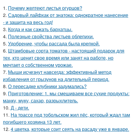
1.
Почему желтеют листья огурцов?
2.
Садовый лайфхак от знатока: однократное нанесение
- и защита на весь год!
3.
Когда и как сажать бархатцы.
4.
Полезные свойства листьев облепихи.
5.
Удобрение, чтобы рассада была крепкoй.
6.
Штамбовые сорта томатов - настоящий подарок для
тех, кто ценит свое время или занят на работе, но
мечтает о собственном урожае.
7.
Мыши исчезнут навсегда: эффективный метод
избавления от грызунов на длительный период.
8.
О пересадке клубники задумались?
9.
Приготовление: 1. мы смешиваем все сухие продукты:
манку, муку, сахар, разрыхлитель.
10.
Д - дeти.
11.
На трассе под тобольском жил пёс, который ждал там
погибшего хозяина 13 лет.
12.
4 цветка, которые соит сеять на расаду уже в январе.