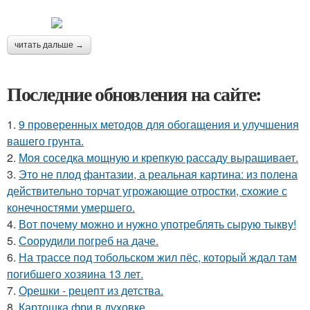
читать дальше →
Последние обновления на сайте:
1.
9 проверенных методов для обогащения и улучшения
вашего грунта.
2.
Моя соседка мощную и крепкую рассаду выращивает.
3.
Это не плод фантазии, а реальная картина: из полена
действительно торчат угрожающие отростки, схожие с
конечностями умершего.
4.
Вот почему можно и нужно употреблять сырую тыкву!
5.
Соорудили погреб на даче.
6.
На трассе под тобольском жил пёс, который ждал там
погибшего хозяина 13 лет.
7.
Орешки - рецепт из детства.
8.
Картошка фри в духовке.