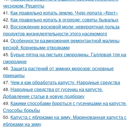
чесноком. Рецепты
41.
Как правильно копать землю. Чудо-лопата «Крот»
42.
Как правильно копать в огороде: советы бывалых
43.
Восхождение восковой моли: невероятная польза
продуктов жизнедеятельности этого насекомого
44.
Особенности размножения ремонтантной малины
весной. Корневыми отводками
45.
Бурые пятна на листьях смородины. Галловая тля на
смородине
46.
Защита растений от зимних морозов: основные
принципы
47.
Чем и как обработать капусту. Народные средства
48.
Народные средства от гусениц на капусте.
Добавление статьи в новую подборку
49.
Какими способами бороться с гусеницами на капусте.
Способы борьбы
50.
Капуста с яблоками на зиму. Маринованная капуста с
яблоками на зиму