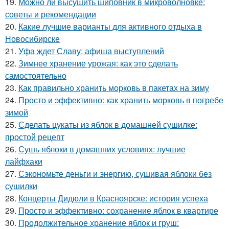
19.
Можно ли высушить шиповник в микроволновке:
советы и рекомендации
20.
Какие лучшие варианты для активного отдыха в
Новосибирске
21.
Уфа ждет Славу: афиша выступлений
22.
Зимнее хранение урожая: как это сделать
самостоятельно
23.
Как правильно хранить морковь в пакетах на зиму
24.
Просто и эффективно: как хранить морковь в погребе
зимой
25.
Сделать цукаты из яблок в домашней сушилке:
простой рецепт
26.
Сушь яблоки в домашних условиях: лучшие
лайфхаки
27.
Сэкономьте деньги и энергию, сушивая яблоки без
сушилки
28.
Концерты Дидюли в Красноярске: история успеха
29.
Просто и эффективно: сохранение яблок в квартире
30.
Продолжительное хранение яблок и груш: