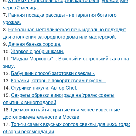
6.
8 самых скороспелых сортов картофеля, урожай уже
через 2 месяца.
7.
Ранняя посадка рассады - не гарантия богатого
урожая.
8.
Небольшая металлическая печь идеально подходит
для отопления загородного дома или мастерской.
9.
Дачная банька хороша.
10.
Жаркое с рёбрышками.
11.
"Мадам Морковка" -. Вкусный и остренький салат на
зиму.
12.
Бабушкин способ заготовки свеклы -.
13.
Кабачки, которые покорят своим вкусом -.
14.
Огурчики пикули. Автор Chef.
15.
Секреты обрезки винограда на Урале: советы
опытных виноградарей
16.
Где можно найти скрытые или менее известные
достопримечательности в Москве
17.
Топ-10 самых вкусных сортов свеклы для 2025 года:
обзор и рекомендации