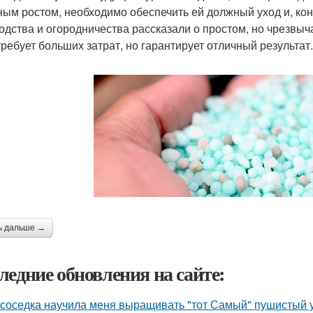
ным ростом, необходимо обеспечить ей должный уход и, кон
одства и огородничества рассказали о простом, но чрезвы
требует больших затрат, но гарантирует отличный результат.
ь дальше →
ледние обновления на сайте:
 соседка научила меня выращивать "тот Самый" пушистый у