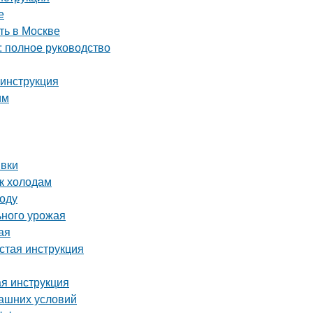
е
ть в Москве
: полное руководство
 инструкция
им
ивки
 к холодам
году
ьного урожая
ая
стая инструкция
ая инструкция
машних условий