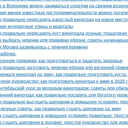
е в Воронеже можно заниматься спортом на свежем воздух
кие менее известные достопримечательности можно посети
к правильно пересадить взрослый виноград на новое место
кие интересные улицы и кварталы
к правильно пересадить куст винограда осенью: пошаговая
к выбрать черенки для прививки яблони: советы начинающ
к Москва развивалась с течения времени
adlines:
сенние прививки: как подготовиться и защитить здоровье
к правильно заготовить черенки яблони для весенней прив
режьте виноград на зиму: как правильно подготовить кусты
лное руководство: как подготовить виноград к зиме в 2025 
нтябрьский уход за молодым виноградом: советы для обил
енний виноград: как правильно посадить для богатого урож
к правильно высушить шиповник в домашних условиях: про
лезные советы: как правильно сушить шиповник на зиму
к сушить шиповник в домашних условиях правильно: прост
к сушить шиповник в духовке: простое руководство для до