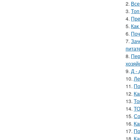
2.
Все
3.
Топ
4.
Пре
5.
Как
6.
Поч
7.
Зач
питат
8.
Пер
хозяй
9.
Д - 
10.
Ле
11.
По
12.
Ка
13.
То
14.
ТО
15.
Со
16.
Ка
17.
По
18.
Ка