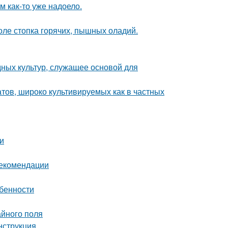
ям как-то уже надоело.
толе стопка горячих, пышных оладий.
ных культур, служащее основой для
тов, широко культивируемых как в частных
и
рекомендации
обенности
айного поля
нструкция