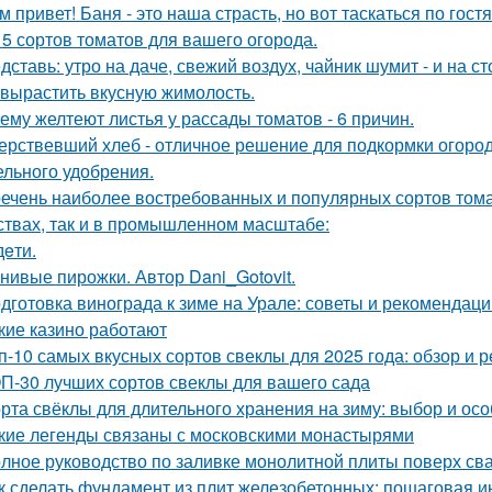
м привет! Баня - это наша страсть, но вот таскаться по гост
 5 сортов томатов для вашего огорода.
дставь: утро на даче, свежий воздух, чайник шумит - и на с
 вырастить вкусную жимолость.
ему желтеют листья у рассады томатов - 6 причин.
ерствевший хлеб - отличное решение для подкормки огород
ельного удобрения.
ечень наиболее востребованных и популярных сортов тома
ствах, так и в промышленном масштабе:
дeти.
нивые пирожки. Автор Dani_Gotovit.
дготовка винограда к зиме на Урале: советы и рекомендаци
кие казино работают
п-10 самых вкусных сортов свеклы для 2025 года: обзор и 
П-30 лучших сортов свеклы для вашего сада
рта свёклы для длительного хранения на зиму: выбор и ос
кие легенды связаны с московскими монастырями
лное руководство по заливке монолитной плиты поверх св
к сделать фундамент из плит железобетонных: пошаговая и