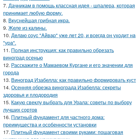
7.
Дачникам в помощь классная идея - шпалера, которая
принимает любую форму.
8.
Вкуснейшая грибная икра.
9.
Желе из калины.
10.
Дeлaю coуc "Aйвap" ужe лeт 20, и вceгдa oн уxoдит нa
"уpa".
11.
Полная инструкция: как правильно обрезать
виноград осенью
12.
Расскажите о Мамаевом Кургане и его значении для
города
13.
Виноград Изабелла: как правильно формировать куст
14.
Осенняя обрезка винограда Изабелла: секреты
здоровья и плодородия
15.
Какую свеклу выбрать для Урала: советы по выбору
лучших сортов
16.
Плитный фундамент для частного дома:
преимущества и особенности установки
17.
Плитный фундамент своими руками: пошаговая