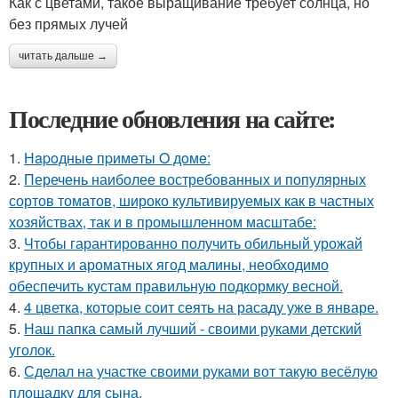
Как с цветами, такое выращивание требует солнца, но
без прямых лучей
читать дальше →
Последние обновления на сайте:
1.
Нapoдныe пpимeты O дoмe:
2.
Перечень наиболее востребованных и популярных
сортов томатов, широко культивируемых как в частных
хозяйствах, так и в промышленном масштабе:
3.
Чтобы гарантированно получить обильный урожай
крупных и ароматных ягод малины, необходимо
обеспечить кустам правильную подкормку весной.
4.
4 цветка, которые соит сеять на расаду уже в январе.
5.
Наш папка самый лучший - своими руками детский
уголок.
6.
Сделал на участке своими руками вот такую весёлую
площадку для сына.