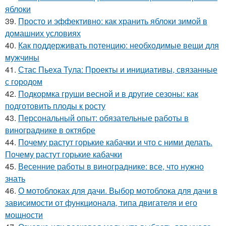
яблоки
39.
Просто и эффективно: как хранить яблоки зимой в
домашних условиях
40.
Как поддерживать потенцию: необходимые вещи для
мужчины
41.
Стас Пьеха Тула: Проекты и инициативы, связанные
с городом
42.
Подкормка груши весной и в другие сезоны: как
подготовить плоды к росту
43.
Персональный опыт: обязательные работы в
винограднике в октябре
44.
Почему растут горькие кабачки и что с ними делать.
Почему растут горькие кабачки
45.
Весенние работы в винограднике: все, что нужно
знать
46.
О мотоблоках для дачи. Выбор мотоблока для дачи в
зависимости от функционала, типа двигателя и его
мощности