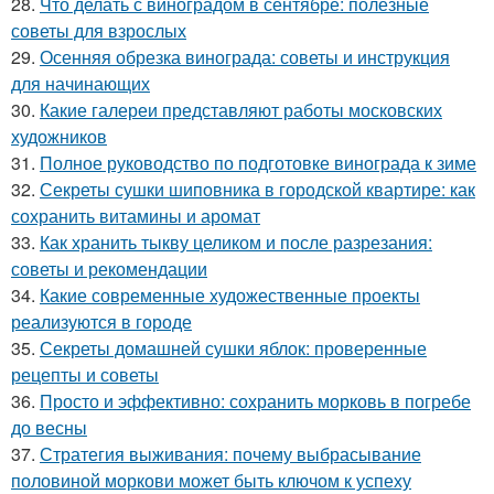
28.
Что делать с виноградом в сентябре: полезные
советы для взрослых
29.
Осенняя обрезка винограда: советы и инструкция
для начинающих
30.
Какие галереи представляют работы московских
художников
31.
Полное руководство по подготовке винограда к зиме
32.
Секреты сушки шиповника в городской квартире: как
сохранить витамины и аромат
33.
Как хранить тыкву целиком и после разрезания:
советы и рекомендации
34.
Какие современные художественные проекты
реализуются в городе
35.
Секреты домашней сушки яблок: проверенные
рецепты и советы
36.
Просто и эффективно: сохранить морковь в погребе
до весны
37.
Стратегия выживания: почему выбрасывание
половиной моркови может быть ключом к успеху