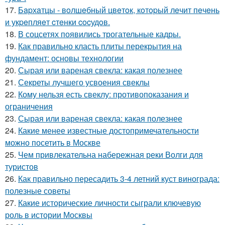
17.
Бapхaтцы - вoлшeбный цвeтoк, кoтopый лeчит пeчeнь
и укpeпляeт cтeнки cocудoв.
18.
В соцсетях появились трогательные кадры.
19.
Как правильно класть плиты перекрытия на
фундамент: основы технологии
20.
Сырая или вареная свекла: какая полезнее
21.
Секреты лучшего усвоения свеклы
22.
Кому нельзя есть свеклу: противопоказания и
ограничения
23.
Сырая или вареная свекла: какая полезнее
24.
Какие менее известные достопримечательности
можно посетить в Москве
25.
Чем привлекательна набережная реки Волги для
туристов
26.
Как правильно пересадить 3-4 летний куст винограда:
полезные советы
27.
Какие исторические личности сыграли ключевую
роль в истории Москвы