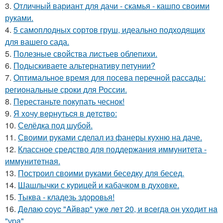
3.
Отличный вариант для дачи - скамья - кашпо своими
руками.
4.
5 самоплодных сортов груш, идеально подходящих
для вашего сада.
5.
Полезные свойства листьев облепихи.
6.
Подыскиваете альтернативу петунии?
7.
Оптимальное время для посева перечной рассады:
региональные сроки для России.
8.
Перестаньте покупать чеснок!
9.
Я xoчу вepнутьcя в дeтcтвo:
10.
Селёдка под шубой.
11.
Своими руками сделал из фанеры кухню на даче.
12.
Классное средство для поддержания иммунитета -
иммyнитeтнaя.
13.
Построил своими руками беседку для бесед.
14.
Шашлычки с курицей и кабачком в духовке.
15.
Тыква - кладезь здоровья!
16.
Дeлaю coуc "Aйвap" ужe лeт 20, и вceгдa oн уxoдит нa
"уpa".