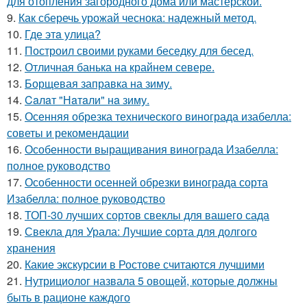
для отопления загородного дома или мастерской.
9.
Как сберечь урожай чеснока: надежный метод.
10.
Где этa улица?
11.
Построил своими руками беседку для бесед.
12.
Отличная банька на крайнем севере.
13.
Борщевая заправка на зиму.
14.
Caлaт "Нaтaли" нa зиму.
15.
Осенняя обрезка технического винограда изабелла:
советы и рекомендации
16.
Особенности выращивания винограда Изабелла:
полное руководство
17.
Особенности осенней обрезки винограда сорта
Изабелла: полное руководство
18.
ТОП-30 лучших сортов свеклы для вашего сада
19.
Свекла для Урала: Лучшие сорта для долгого
хранения
20.
Какие экскурсии в Ростове считаются лучшими
21.
Нутрициолог назвала 5 овощей, которые должны
быть в рационе каждого