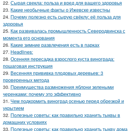
22.
Сырая свекла: польза и вред для вашего здоровья
23.
Какие необычные факты о Ижевске известны
24.
Почему полезно есть сырую свёклу: её польза для
здоровья
25.
Как развивалась промышленность Северодвинска с
момента его основания
26.
Какие зимние развлечения есть в парках
27.
Headlines:
28.
Осенняя пересадка взрослого куста винограда:
пошаговая инструкция
29.
Весенняя прививка плодовых деревьев: 3
проверенных метода
30.
Преимущества размножения яблони зелеными
черенками: почему это эффективно
31.
Чем подкормить виноград осенью перед обрезкой и
укрытием
32.
Полезные советы: как правильно хранить тыквы в
домашних условиях
33.
Полезные советы: как правильно хранить тыкву дома