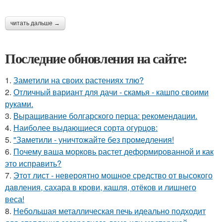
читать дальше →
Последние обновления на сайте:
1.
Заметили на своих растениях тлю?
2.
Отличный вариант для дачи - скамья - кашпо своими
руками.
3.
Выращивание болгарского перца: рекомендации.
4.
Наиболее выдающиеся сорта огурцов:
5.
"Заметили - уничтожайте без промедления!
6.
Почему ваша морковь растет деформированной и как
это исправить?
7.
Этот лист - невероятно мощное средство от высокого
давления, сахара в крови, кашля, отёков и лишнего
веса!
8.
Небольшая металлическая печь идеально подходит