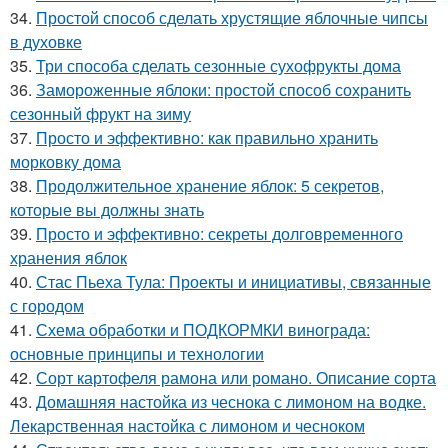
34.
Простой способ сделать хрустящие яблочные чипсы
в духовке
35.
Три способа сделать сезонные сухофрукты дома
36.
Замороженные яблоки: простой способ сохранить
сезонный фрукт на зиму
37.
Просто и эффективно: как правильно хранить
морковку дома
38.
Продолжительное хранение яблок: 5 секретов,
которые вы должны знать
39.
Просто и эффективно: секреты долговременного
хранения яблок
40.
Стас Пьеха Тула: Проекты и инициативы, связанные
с городом
41.
Схема обработки и ПОДКОРМКИ винограда:
основные принципы и технологии
42.
Сорт картофеля рамона или романо. Описание сорта
43.
Домашняя настойка из чеснока с лимоном на водке.
Лекарственная настойка с лимоном и чесноком