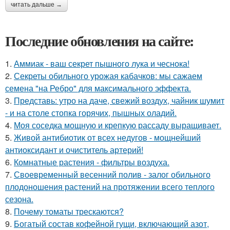
читать дальше →
Последние обновления на сайте:
1.
Аммиак - ваш секрет пышного лука и чеснока!
2.
Секреты обильного урожая кабачков: мы сажаем
семена "на Ребро" для максимального эффекта.
3.
Представь: утро на даче, свежий воздух, чайник шумит
- и на столе стопка горячих, пышных оладий.
4.
Моя соседка мощную и крепкую рассаду выращивает.
5.
Живой антибиотик от всех недугов - мощнейший
антиоксидант и очиститель артерий!
6.
Комнатные растения - фильтры воздуха.
7.
Своевременный весенний полив - залог обильного
плодоношения растений на протяжении всего теплого
сезона.
8.
Почему томаты трескаются?
9.
Богатый состав кофейной гущи, включающий азот,