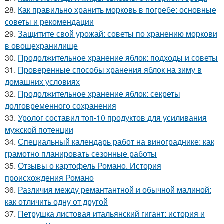
28.
Как правильно хранить морковь в погребе: основные
советы и рекомендации
29.
Защитите свой урожай: советы по хранению моркови
в овощехранилище
30.
Продолжительное хранение яблок: подходы и советы
31.
Проверенные способы хранения яблок на зиму в
домашних условиях
32.
Продолжительное хранение яблок: секреты
долговременного сохранения
33.
Уролог составил топ-10 продуктов для усиливания
мужской потенции
34.
Специальный календарь работ на винограднике: как
грамотно планировать сезонные работы
35.
Отзывы о картофель Романо. История
происхождения Романо
36.
Различия между ремантантной и обычной малиной:
как отличить одну от другой
37.
Петрушка листовая итальянский гигант: история и