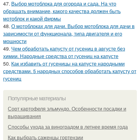
47.
Выбор мотоблока для огорода и сада. На что
обращать внимание, какого качества должен быть
мотоблок и какой фирмы
48.
О мотоблоках для дачи. Выбор мотоблока для дачи в
зависимости от функционала, типа двигателя и его
мощности
49.
Чем обработать капусту от гусениц в августе без
химии. Народные средства от гусениц на капусте
50.
Как избавить от гусеницы на капусте народными
средствами. 5 народных способов обработать капусту от
гусениц
Популярные материалы
Сорт картофеля эльмундо. Особенности посадки и
выращивания
Способы ухода за виноградом в летнее время года
Как выбрать саженцы гортензии