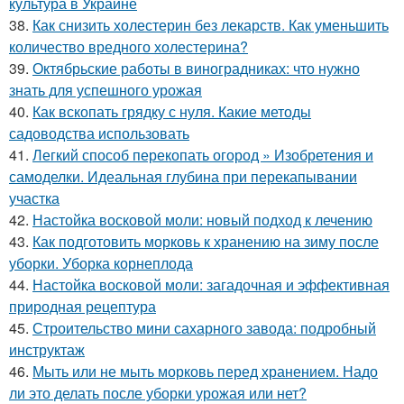
культура в Украине
38.
Как снизить холестерин без лекарств. Как уменьшить
количество вредного холестерина?
39.
Октябрьские работы в виноградниках: что нужно
знать для успешного урожая
40.
Как вскопать грядку с нуля. Какие методы
садоводства использовать
41.
Легкий способ перекопать огород » Изобретения и
самоделки. Идеальная глубина при перекапывании
участка
42.
Настойка восковой моли: новый подход к лечению
43.
Как подготовить морковь к хранению на зиму после
уборки. Уборка корнеплода
44.
Настойка восковой моли: загадочная и эффективная
природная рецептура
45.
Строительство мини сахарного завода: подробный
инструктаж
46.
Мыть или не мыть морковь перед хранением. Надо
ли это делать после уборки урожая или нет?