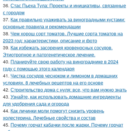
36.
Стас Пьеха Тула: Проекты и инициативы, связанные
с городом
37.
Как правильно ухаживать за виноградными кустами:
основные правила и рекомендации
38.
Чем хорош сорт томатов. Лучшие сорта томатов на
2023 год: характеристики, описание и фото
39.
Как избежать засорения кровеносных сосудов.
Этиотропное и патогенетическое лечение.
40.
Планируйте свою работу на винограднике в 2024
году с помощью этого календаря
41.
Чистка сосудов чесноком и лимоном в домашних
условиях. 8 лечебных рецептов на его основе
42.
Строительство дома с нуля: все, что вам нужно знать
43.
Узнайте, как использовать домашние ингредиенты
для удобрения сада и огорода
44.
Как личинки моли помогут снизить уровень
холестерина. Лечебные свойства и состав
45.
Почему горчат кабачки после жарки. Почему горчат