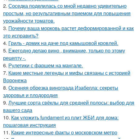
2.
Соседка поделилась со мной недавно удивительно
простым, но результативным приемом для повышения
урожайности томатов.
3.
Почему ваша морковь растет деформированной и как
это исправить?
4.
Гриль - домик на даче под камышовой кровлей.
5.
Ежегодно делаю вино , внимание, только по этому
рецепту -.
6.
Рулетики с фаршем на мангале.
7.
Какие местные легенды и мифы связаны с историей
Воронежа
8.
Осенняя обрезка винограда Изабелла: секреты
здоровья и плодородия
9.
Лучшие сорта свёклы для средней полосы: выбор для
вашего сада
10.
Как уложить fundament из плит ЖБИ для дома:
пошаговая инструкция
11.
Какие интересные факты о московском метро