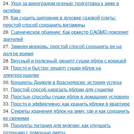
24.
Уход за виноградом осенью: подготовка к зиме в
октябре
25.
Как сушить шиповник в духовке газовой плиты:
простой способ сохранить витамины
26.
Сценическое обаяние: Как оркестр CAGMO покоряет
зрителей
27.
Зимняя морковь: простой способ сохранить ее на
долгое время
28.
Вкусный и полезный: рецепт сушки яблок с корицей
29.
Просто и быстро: рецепт сушки яблок на
электросушилке
30.
Концерты Дидюли в Красноярске: история успеха
31.
Простой способ нарезать яблоки для сушилки
32.
Простые способы сушки яблок в домашних условиях
33.
Просто и эффективно: как хранить яблоки в квартире
34.
Секреты хранения яблок на зиму: где и как сохранить
их свежими
35.
Продукты питания для мужчин: как улучшить
потенцию с помощью диеты