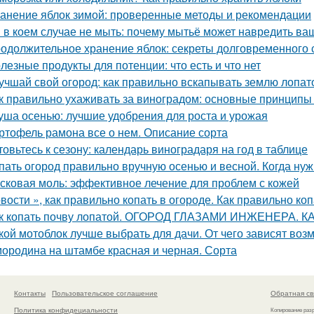
анение яблок зимой: проверенные методы и рекомендации
 в коем случае не мыть: почему мытьё может навредить в
одолжительное хранение яблок: секреты долговременного
лезные продукты для потенции: что есть и что нет
учшай свой огород: как правильно вскапывать землю лопат
к правильно ухаживать за виноградом: основные принципы
уша осенью: лучшие удобрения для роста и урожая
ртофель рамона все о нем. Описание сорта
товьтесь к сезону: календарь виноградаря на год в таблице
пать огород правильно вручную осенью и весной. Когда ну
сковая моль: эффективное лечение для проблем с кожей
вости », как правильно копать в огороде. Как правильно коп
к копать почву лопатой. ОГОРОД ГЛАЗАМИ ИНЖЕНЕРА. 
кой мотоблок лучше выбрать для дачи. От чего зависят воз
ородина на штамбе красная и черная. Сорта
Контакты
Пользовательское соглашение
Обратная св
Политика конфидециальности
Копирование раз