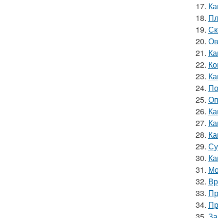
17.
Ка
18.
Пл
19.
Ск
20.
Ов
21.
Ка
22.
Ко
23.
Ка
24.
По
25.
Оп
26.
Ка
27.
Ка
28.
Ка
29.
Су
30.
Ка
31.
Мо
32.
Вр
33.
Пр
34.
Пр
35.
За