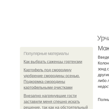
Урч
Мож
Популярные материалы
Введе
Как выбрать саженцы гортензии
Колон
зонд 
Картофель под смородину
други
удобрение смородины осенью.
либо 
Подкормка смородины
недос
картофельными очистками
Внезапно нагрянувшие гости
Полны
заставили меня спешно искать
решение, так как на обстоятельный