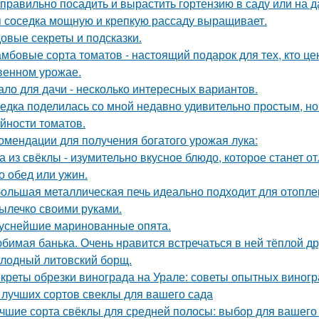
 правильно посадить и вырастить гортензию в саду или на д
 соседка мощную и крепкую рассаду выращивает.
овые секреты и подсказки.
мбовые сорта томатов - настоящий подарок для тех, кто цен
венном урожае.
ало для дачи - несколько интересных вариантов.
едка поделилась со мной недавно удивительно простым, 
йности томатов.
омендации для получения богатого урожая лука:
а из свёклы - изумительно вкусное блюдо, которое станет
то обед или ужин.
ольшая металлическая печь идеально подходит для отоплен
ылечко своими руками.
уснейшие маринованные опята.
бимая банька. Очень нравится встречаться в ней тёплой д
лодный литовский борщ.
креты обрезки винограда на Урале: советы опытных виног
 лучших сортов свеклы для вашего сада
чшие сорта свёклы для средней полосы: выбор для вашего