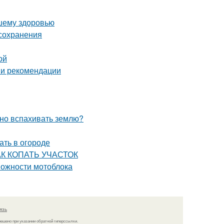
ашему здоровью
 сохранения
ой
 и рекомендации
жно вспахивать землю?
ать в огороде
КАК КОПАТЬ УЧАСТОК
можности мотоблока
язь
решено при указании обратной гиперссылки.