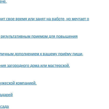
аче.
ит свое время или занят на работе, но мечтает о
но результативным приемом для повышения
 отличным дополнением к вашему приёму пищи,
ия загородного дома или мастерской.
ружеской компанией.
радарей
 сада