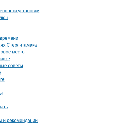
енности установки
ключ
 времени
тях Стерлитамака
новое место
вивке
ные советы
у
ге
ны
нать
ты и рекомендации