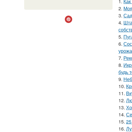
1.
Как
2.
Моя
3.
Сад
4.
Шта
собст
5.
Пуг
6.
Сос
урожа
7.
Рек
8.
Икр
будь 
9.
Неб
10.
Кр
11.
Вк
12.
Лю
13.
Хо
14.
Се
15.
25
16.
Лу