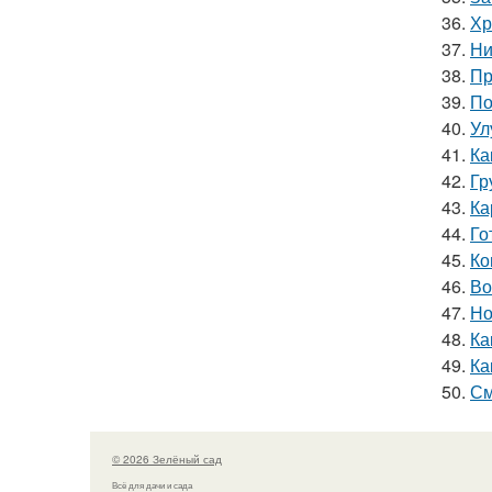
36.
Хр
37.
Ни
38.
Пр
39.
По
40.
Ул
41.
Ка
42.
Гр
43.
Ка
44.
Го
45.
Ко
46.
Во
47.
Но
48.
Ка
49.
Ка
50.
См
© 2026 Зелёный сад
Всё для дачи и сада