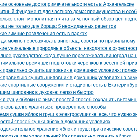
кие основные достопримечательности есть в Архангельске
итный фундамент для частного дома: преимущества и особ
олько стоит монолитная плита за м: полный обзор цен под 
ощ не только для борща: 5 неожиданных рецептов
кие зимние развлечения есть в парках
гда можно пересаживать виноград: советы по правильному
кие уникальные природные объекты находятся в окрестнос
лное руководство: когда лучше пересаживать виноград на 
тимальное время для подготовки черенков к весенней при
к правильно сушить шиповник в домашних условиях: полез
к правильно сушить шиповник в домашних условиях на зим
кие спортивные сооружения и стадионы есть в Екатеринбур
шим шиповник в духовке: легко и быстро
к я сушу яблоки на зиму: простой способ сохранить витами
рковь долго храниться: проверенные способы
емя сушки яблок и груш в электросушилке: все, что нужно з
остой способ сушки яблок в домашних условиях
одолжительное хранение яблок и груш: практические сове
морозка или холодильник? Как правильно хранить яблоки