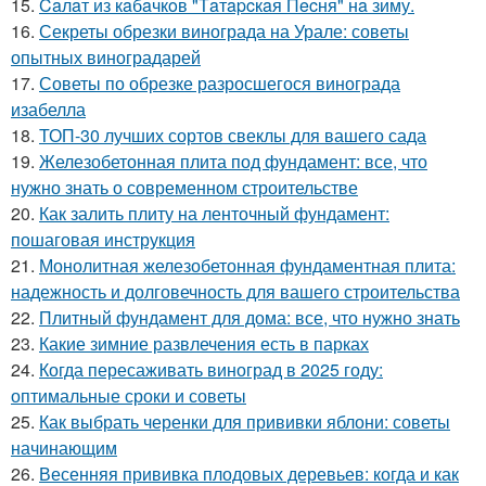
15.
Caлaт из кaбaчкoв "Тaтapcкaя Пecня" нa зиму.
16.
Секреты обрезки винограда на Урале: советы
опытных виноградарей
17.
Советы по обрезке разросшегося винограда
изабелла
18.
ТОП-30 лучших сортов свеклы для вашего сада
19.
Железобетонная плита под фундамент: все, что
нужно знать о современном строительстве
20.
Как залить плиту на ленточный фундамент:
пошаговая инструкция
21.
Монолитная железобетонная фундаментная плита:
надежность и долговечность для вашего строительства
22.
Плитный фундамент для дома: все, что нужно знать
23.
Какие зимние развлечения есть в парках
24.
Когда пересаживать виноград в 2025 году:
оптимальные сроки и советы
25.
Как выбрать черенки для прививки яблони: советы
начинающим
26.
Весенняя прививка плодовых деревьев: когда и как