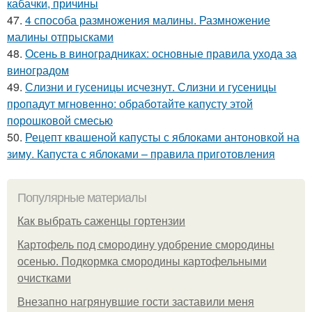
кабачки, причины
47.
4 способа размножения малины. Размножение
малины отпрысками
48.
Осень в виноградниках: основные правила ухода за
виноградом
49.
Слизни и гусеницы исчезнут. Слизни и гусеницы
пропадут мгновенно: обработайте капусту этой
порошковой смесью
50.
Рецепт квашеной капусты с яблоками антоновкой на
зиму. Капуста с яблоками – правила приготовления
Популярные материалы
Как выбрать саженцы гортензии
Картофель под смородину удобрение смородины
осенью. Подкормка смородины картофельными
очистками
Внезапно нагрянувшие гости заставили меня