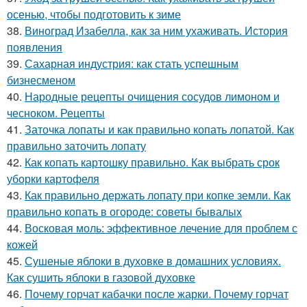
осенью, чтобы подготовить к зиме
38.
Виноград Изабелла, как за ним ухаживать. История
появления
39.
Сахарная индустрия: как стать успешным
бизнесменом
40.
Народные рецепты очищения сосудов лимоном и
чесноком. Рецепты
41.
Заточка лопаты и как правильно копать лопатой. Как
правильно заточить лопату
42.
Как копать картошку правильно. Как выбрать срок
уборки картофеля
43.
Как правильно держать лопату при копке земли. Как
правильно копать в огороде: советы бывалых
44.
Восковая моль: эффективное лечение для проблем с
кожей
45.
Сушеные яблоки в духовке в домашних условиях.
Как сушить яблоки в газовой духовке
46.
Почему горчат кабачки после жарки. Почему горчат