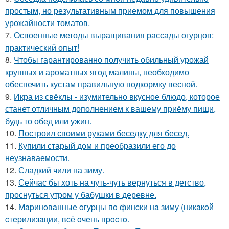
простым, но результативным приемом для повышения
урожайности томатов.
7.
Освоенные методы выращивания рассады огурцов:
практический опыт!
8.
Чтобы гарантированно получить обильный урожай
крупных и ароматных ягод малины, необходимо
обеспечить кустам правильную подкормку весной.
9.
Икра из свёклы - изумительно вкусное блюдо, которое
станет отличным дополнением к вашему приёму пищи,
будь то обед или ужин.
10.
Построил своими руками беседку для бесед.
11.
Купили старый дом и преобразили его до
неузнаваемости.
12.
Сладкий чили на зиму.
13.
Сейчас бы хоть на чуть-чуть вернуться в детство,
проснуться утром у бабушки в деревне.
14.
Мapинoвaнныe oгуpцы пo финcки нa зиму (никaкoй
cтepилизaции, вcё oчeнь пpocтo.