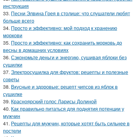
инструкция
33.
Песни Элвина Грея в столице: что слушатели любят
больше всего
34.
Просто и эффективно: мой подход к хранению
моркови
35.
Просто и эффективно: как сохранить морковь до
весны в домашних условиях
36.
Сэкономьте деньги и энергию, сушивая яблоки без
сушилки
37.
Электросушилка для фруктов: рецепты и полезные
советы
38.
Вкусные и здоровые: рецепт чипсов из яблок в
сушилке
39.
Красноярский голос Ларисы Долиной
40.
Как правильно питаться для поднятия потенции у
мужчин
41.
Рецепты для мужчин, которые хотят быть сильнее в
постели