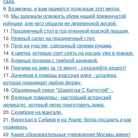
сада.
9.
Возможно, и вам окажется полезным этот метод.
10.
Мы задумали освежить облик нашей бревенчатой
избушки, для чего обшили ее деревянной доской.
11.
Праздничный стол в год огненной красной лошади.
12.
Нежный салат на праздничный стол.
13.
Пруд на участке, сделанный своими руками.
14.
4 цветка, которые соит сеять на расаду уже в январе.
15.
Куриные бочонки с грибной начинкой.
16.
Перчики на зиму за 15 минут - сохраняйте рецепт!
17.
Дачникам в помощь классная идея - шпалера,
которая принимает любую форму.
18.
Обалденный пирог "Шарлотка С Капустой" -.
19.
Вяленые помидоры - настоящий испанский
деликатес, который легко приготовить дома.
20.
Скумбрия на мангале.
21.
Виноград в Сибири и на Урале: Когда посадить и как
ухаживать
22.
Какие образовательные учреждения Москвы имеют