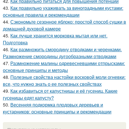
42.
Как правильно питаться для повышения потенции
43.
Как правильно ухаживать за виноградными кустами:
основные правила и рекомендации
44.
Сэкономьте сезонное яблоко: простой способ сушки в
домашней духовой камере
45.
Как лучше хранится морковка мытая или нет.
Подготовка
46.
Как размножить смородину отводками и черенками.
Размножение смородины дугообразными отводками
47.
Размножение малины одревесневшими отпрысками:
основные принципы и методы
48.
Полезные свойства настойки восковой моли огневки:
все, что нужно знать о ее полезных свойствах
49.
Как избавиться от капустницы и её гусениц. Какие
гусеницы едят капусту?
50.
Весенняя подкормка плодовых деревьев и
кустарников: основные принципы и рекомендации