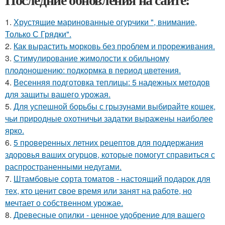
1.
Хрустящие маринованные огурчики ", внимание,
Только С Грядки".
2.
Как вырастить морковь без проблем и прореживания.
3.
Стимулирование жимолости к обильному
плодоношению: подкормка в период цветения.
4.
Весенняя подготовка теплицы: 5 надежных методов
для защиты вашего урожая.
5.
Для успешной борьбы с грызунами выбирайте кошек,
чьи природные охотничьи задатки выражены наиболее
ярко.
6.
5 проверенных летних рецептов для поддержания
здоровья ваших огурцов, которые помогут справиться с
распространенными недугами.
7.
Штамбовые сорта томатов - настоящий подарок для
тех, кто ценит свое время или занят на работе, но
мечтает о собственном урожае.
8.
Древесные опилки - ценное удобрение для вашего