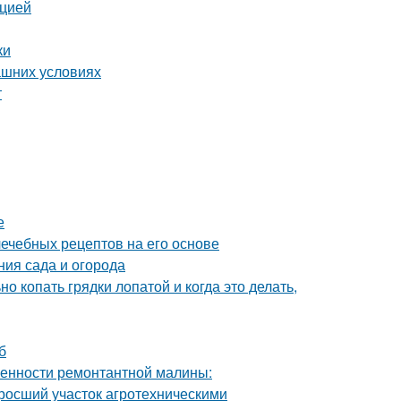
кцией
ки
ашних условиях
т
е
лечебных рецептов на его основе
ния сада и огорода
о копать грядки лопатой и когда это делать,
б
енности ремонтантной малины:
аросший участок агротехническими