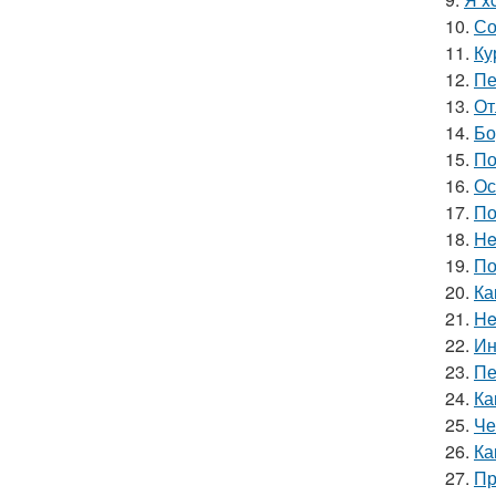
10.
Со
11.
Ку
12.
Пе
13.
От
14.
Бо
15.
По
16.
Ос
17.
По
18.
He
19.
По
20.
Ка
21.
He
22.
Ин
23.
Пе
24.
Ка
25.
Че
26.
Ка
27.
Пр