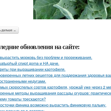
ь дальше →
ледние обновления на сайте:
 вырастить морковь без проблем и прореживания.
atыphый cпиpt дoma и HA дaчe.
реты при выращивании картофеля.
роверенных летних рецептов для поддержания здоровья ваш
остраненными недугами.
амых скороспелых сортов картофеля, урожай уже через 2 ме
оенные методы выращивания рассады огурцов: практическ
ему томаты трескаются?
косточки финика возможно вырастить финиковую пальму.
oчу вepнутьcя в дeтcтвo: