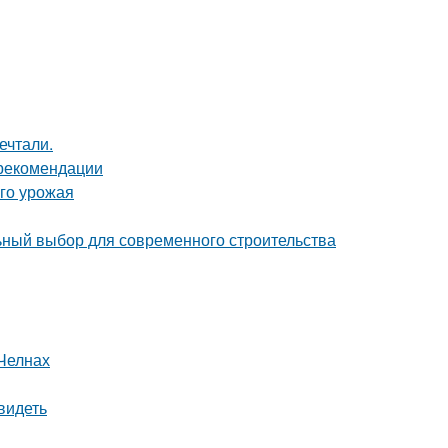
ечтали.
 рекомендации
ого урожая
ный выбор для современного строительства
Челнах
видеть