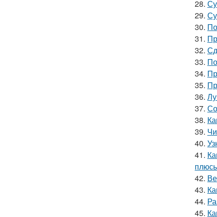
28.
Су
29.
Су
30.
По
31.
Пр
32.
Сд
33.
По
34.
Пр
35.
Пр
36.
Лу
37.
Со
38.
Ка
39.
Чи
40.
Уз
41.
Ка
плюсы
42.
Ве
43.
Ка
44.
Ра
45.
Ка