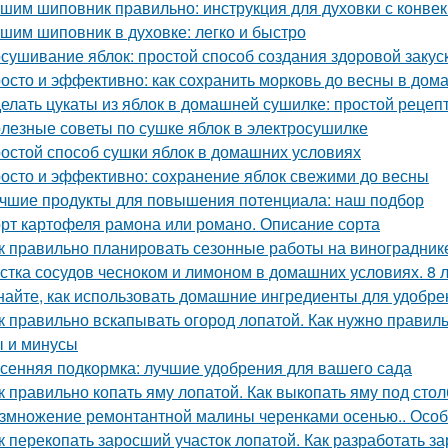
шим шиповник правильно: инструкция для духовки с конве
шим шиповник в духовке: легко и быстро
сушивание яблок: простой способ создания здоровой закус
осто и эффективно: как сохранить морковь до весны в дом
елать цукаты из яблок в домашней сушилке: простой рецеп
лезные советы по сушке яблок в электросушилке
остой способ сушки яблок в домашних условиях
осто и эффективно: сохранение яблок свежими до весны
чшие продукты для повышения потенциала: наш подбор
рт картофеля рамона или романо. Описание сорта
к правильно планировать сезонные работы на виноградник
стка сосудов чесноком и лимоном в домашних условиях. 8 
найте, как использовать домашние ингредиенты для удобре
к правильно вскапывать огород лопатой. Как нужно правильн
 и минусы
сенняя подкормка: лучшие удобрения для вашего сада
к правильно копать яму лопатой. Как выкопать яму под стол
змножение ремонтантной малины черенками осенью.. Особ
к перекопать заросший участок лопатой. Как разработать з