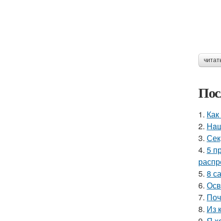
читат
Пос
1.
Как
2.
Haш
3.
Сек
4.
5 п
распр
5.
8 с
6.
Осв
7.
Поч
8.
Из 
9.
Я x