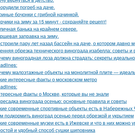
орудили погреб на даче.
риные бочонки с грибной начинкой.
рчики на зиму за 15 минут - сохраняйте рецепт!
личная банька на крайнем севере.
рщевая заправка на зиму.
строили пару лет назад бассейн на даче, о котором давно м
енняя обрезка технического винограда изабелла: советы и
чему виноградная лоза должна страдать: секреты идеальн
adlines:
чему малоэтажные объекты на монолитной плите — идеаль
кие интересные факты о московском метро
adlines:
тересные факты о Москве, которые вы не знали
ресадка винограда осенью: основные правила и советы
кие современные спортивные объекты есть в Набережных 
м подкормить виноград осенью перед обрезкой и укрытием
кие современные музеи есть в Ижевске и что в них можно у
остой и удобный способ сушки шиповника