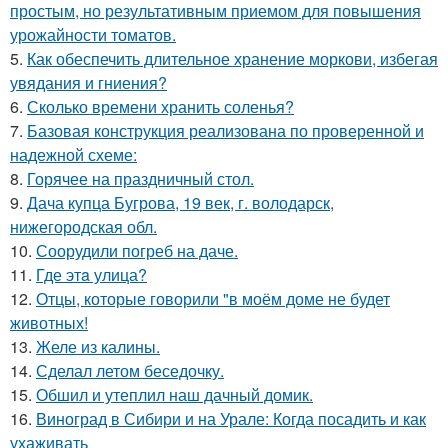
простым, но результативным приемом для повышения
урожайности томатов.
5.
Как обеспечить длительное хранение моркови, избегая
увядания и гниения?
6.
Сколько времени хранить соленья?
7.
Базовая конструкция реализована по проверенной и
надежной схеме:
8.
Горячее на праздничный стол.
9.
Дача купца Бугрова, 19 век, г. володарск,
нижегородская обл.
10.
Соорудили погреб на даче.
11.
Где этa улица?
12.
Отцы, которые говорили "в моём доме не будет
животных!
13.
Желе из калины.
14.
Сделал летом беседочку.
15.
Обшил и утеплил наш дачный домик.
16.
Виноград в Сибири и на Урале: Когда посадить и как
ухаживать