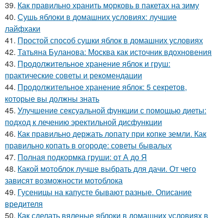
39.
Как правильно хранить морковь в пакетах на зиму
40.
Сушь яблоки в домашних условиях: лучшие
лайфхаки
41.
Простой способ сушки яблок в домашних условиях
42.
Татьяна Буланова: Москва как источник вдохновения
43.
Продолжительное хранение яблок и груш:
практические советы и рекомендации
44.
Продолжительное хранение яблок: 5 секретов,
которые вы должны знать
45.
Улучшение сексуальной функции с помощью диеты:
подход к лечению эректильной дисфункции
46.
Как правильно держать лопату при копке земли. Как
правильно копать в огороде: советы бывалых
47.
Полная подкормка груши: от А до Я
48.
Какой мотоблок лучше выбрать для дачи. От чего
зависят возможности мотоблока
49.
Гусеницы на капусте бывают разные. Описание
вредителя
50.
Как сделать вяленые яблоки в домашних условиях в