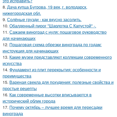
это исправить?
8.
Дача купца Бугрова, 19 век, г. володарск,
нижегородская обл.
9.
Солёные грузди - как вкусно засолить.
10.
Обалденный пирог "Шарлотка С Капустой" -.
11.
Сажаем виноград с нуля: пошаговое руководство
для начинающих
12.
Пошаговая схема обрезки винограда по годам:
инструкция для начинающих
13.
Какие музеи представляют коллекции современного
искусства
14.
Фундамент из плит перекрытия: особенности и
преимущества
15.
Вареная свекла для похудения: полезные свойства и
простые рецепты
16.
Как современные высотки вписываются в
исторический облик города
17.
Почему октябрь – лучшее время для пересадки
винограда