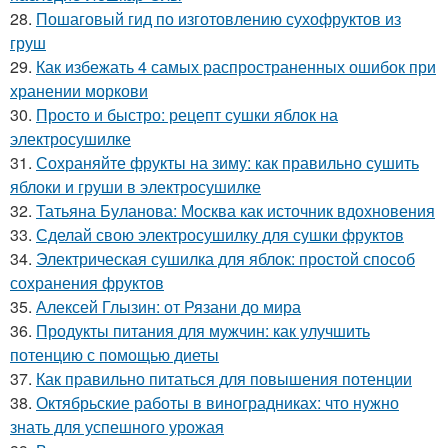
28.
Пошаговый гид по изготовлению сухофруктов из
груш
29.
Как избежать 4 самых распространенных ошибок при
хранении моркови
30.
Просто и быстро: рецепт сушки яблок на
электросушилке
31.
Сохраняйте фрукты на зиму: как правильно сушить
яблоки и груши в электросушилке
32.
Татьяна Буланова: Москва как источник вдохновения
33.
Сделай свою электросушилку для сушки фруктов
34.
Электрическая сушилка для яблок: простой способ
сохранения фруктов
35.
Алексей Глызин: от Рязани до мира
36.
Продукты питания для мужчин: как улучшить
потенцию с помощью диеты
37.
Как правильно питаться для повышения потенции
38.
Октябрьские работы в виноградниках: что нужно
знать для успешного урожая