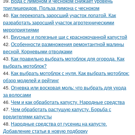
39.
Вода с лимоном и чесноком снижает уровень
триглицеридов. Польза лимона с чесноком
40.
Как перекопать заросший участок лопатой. Как
разработать заросший участок агротехническими
мероприятиями
41.
Вкусные и полезные щи с краснокочанной капустой
42.
Особенности размножения ремонтантной малины
весной. Корневыми отводками
43.
Как правильно выбрать мотоблок для огорода. Как
выбрать мотоблок?
44.
Как выбрать мотоблок с нуля. Как выбрать мотоблок:
обзор моделей и рейтинг
45.
Огневка или восковая моль: что выбрать для ухода
за волосами
46.
Чем и как обработать капусту. Народные средства
47.
Чем обработать растущую капусту. Борьба с
вредителями капусты
48.
Народные средства от гусениц на капусте.
Добавление статьи в новую подборку