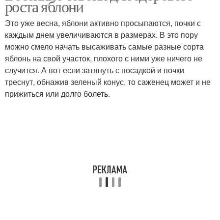
роста яблони
Это уже весна, яблони активно просыпаются, почки с
каждым днем увеличиваются в размерах. В это пору
Мероприятия по
можно смело начать высаживать самые разные сорта
Уход за вишней
осеннему уходу
яблонь на свой участок, плохого с ними уже ничего не
случится. А вот если затянуть с посадкой и почки
треснут, обнажив зеленый конус, то саженец может и не
прижиться или долго болеть.
Уход за молодой
Уход за старой яблоней