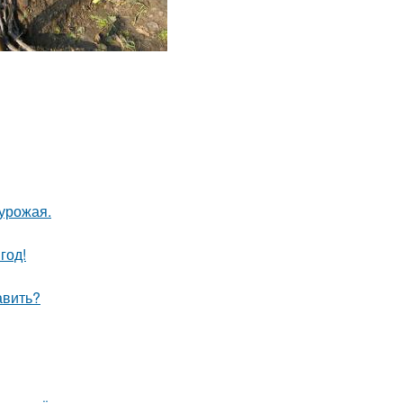
урожая.
год!
авить?