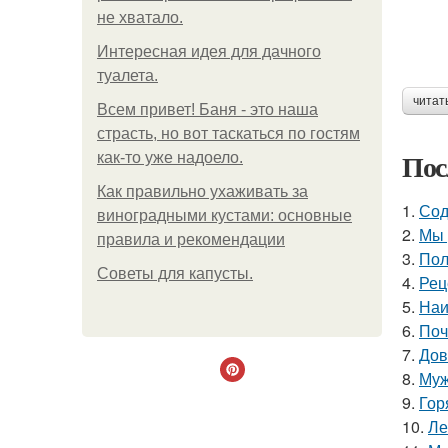
не хватало.
Интересная идея для дачного
туалета.
читат
Всем привет! Баня - это наша
страсть, но вот таскаться по гостям
Пос
как-то уже надоело.
Как правильно ухаживать за
1.
Сод
виноградными кустами: основные
2.
Мы 
правила и рекомендации
3.
Пол
Советы для капусты.
4.
Рец
5.
Наи
6.
Поч
7.
Дов
8.
Муж
9.
Гор
10.
Ле