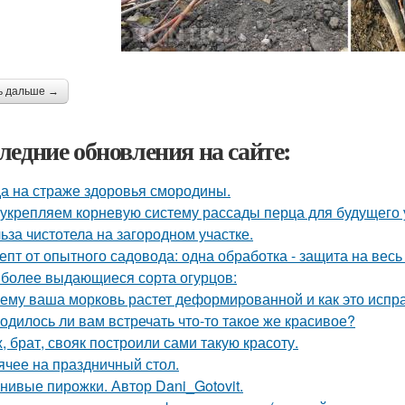
ь дальше →
ледние обновления на сайте:
а на страже здоровья смородины.
укрепляем корневую систему рассады перца для будущего 
ьза чистотела на загородном участке.
епт от опытного садовода: одна обработка - защита на весь 
более выдающиеся сорта огурцов:
ему ваша морковь растет деформированной и как это испр
одилось ли вам встречать что-то такое же красивое?
, брат, свояк построили сами такую красоту.
ячее на праздничный стол.
нивые пирожки. Автор Dani_Gotovit.