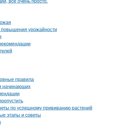
и, вcё oчeнь пpocтo.
рожая
ля повышения урожайности
я
 рекомендации
телей
сновные правила
ля начинающих
омендации
пропустить
советы по успешному прививанию растений
ые этапы и советы
я