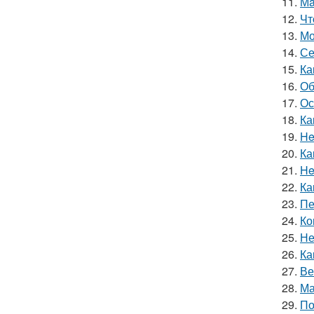
11.
Мa
12.
Чт
13.
Мо
14.
Се
15.
Ка
16.
Об
17.
Ос
18.
Ка
19.
He
20.
Ка
21.
He
22.
Ка
23.
Пе
24.
Ко
25.
Не
26.
Ка
27.
Ве
28.
Ма
29.
По