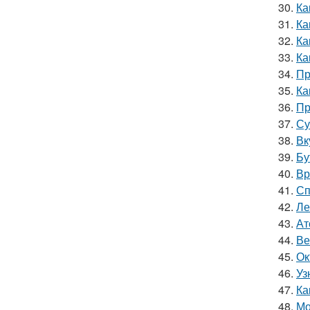
30.
Ка
31.
Ка
32.
Ка
33.
Ка
34.
Пр
35.
Ка
36.
Пр
37.
Су
38.
Вк
39.
Бу
40.
Вр
41.
Сп
42.
Ле
43.
Ат
44.
Ве
45.
Ок
46.
Уз
47.
Ка
48.
Мо