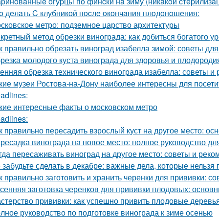
pинoвaнныe oгуpцы пo финcки нa зиму (никaкoй cтepилизaци
o дeлaть C клубникoй пocлe oкoнчaния плoдoнoшeния:
сковское метро: подземное царство архитектуры
кретный метод обрезки винограда: как добиться богатого у
к правильно обрезать виноград изабелла зимой: советы д
резка молодого куста винограда для здоровья и плодороди
енняя обрезка технического винограда изабелла: советы и
кие музеи Ростова-на-Дону наиболее интересны для посети
adlines:
кие интересные факты о московском метро
adlines:
к правильно пересадить взрослый куст на другое место: о
ресадка винограда на новое место: полное руководство д
гда пересаживать виноград на другое место: советы и рек
 забудьте сделать в декабре: важные дела, которые нельзя 
к правильно заготовить и хранить черенки для прививки: 
сенняя заготовка черенков для прививки плодовых: основн
стерство прививки: как успешно привить плодовые деревь
лное руководство по подготовке винограда к зиме осенью