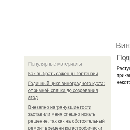
Вин
Подг
Популярные материалы
Расту
Как выбрать саженцы гортензии
прика
некот
Годичный цикл виноградного куста:
от зимней спячки до созревания
ягод
Внезапно нагрянувшие гости
заставили меня спешно искать
решение, так как на обстоятельный
ремонт времени катастрофически