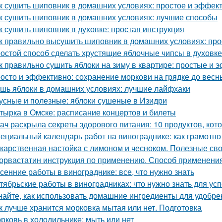
к сушить шиповник в домашних условиях: простое и эффек
к сушить шиповник в домашних условиях: лучшие способы
к сушить шиповник в духовке: простая инструкция
к правильно высушить шиповник в домашних условиях: про
остой способ сделать хрустящие яблочные чипсы в духовке
к правильно сушить яблоки на зиму в квартире: простые и
осто и эффективно: сохранение моркови на грядке до весн
шь яблоки в домашних условиях: лучшие лайфхаки
усные и полезные: яблоки сушеные в Изидри
тырка в Омске: расписание концертов и билеты
ач раскрыла секреты здорового питания: 10 продуктов, кот
ециальный календарь работ на винограднике: как грамотн
карственная настойка с лимоном и чесноком. Полезные св
орвастатин инструкция по применению. Способ применения
сенние работы в винограднике: все, что нужно знать
тябрьские работы в виноградниках: что нужно знать для у
найте, как использовать домашние ингредиенты для удобре
к лучше хранится морковка мытая или нет. Подготовка
рковь в холодильнике: мыть или нет