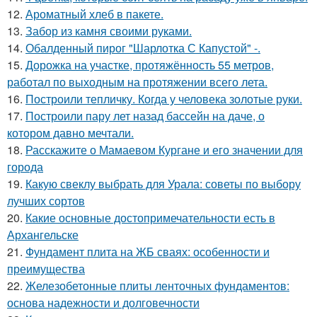
12.
Ароматный хлеб в пакете.
13.
Забор из камня своими руками.
14.
Обалденный пирог "Шарлотка С Капустой" -.
15.
Дорожка на участке, протяжённость 55 метров,
работал по выходным на протяжении всего лета.
16.
Построили тепличку. Когда у человека золотые руки.
17.
Построили пару лет назад бассейн на даче, о
котором давно мечтали.
18.
Расскажите о Мамаевом Кургане и его значении для
города
19.
Какую свеклу выбрать для Урала: советы по выбору
лучших сортов
20.
Какие основные достопримечательности есть в
Архангельске
21.
Фундамент плита на ЖБ сваях: особенности и
преимущества
22.
Железобетонные плиты ленточных фундаментов:
основа надежности и долговечности