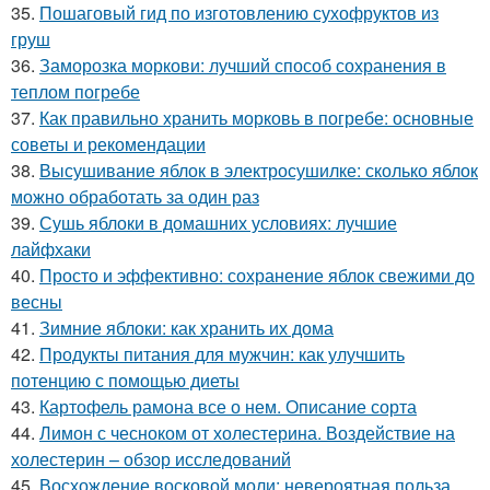
35.
Пошаговый гид по изготовлению сухофруктов из
груш
36.
Заморозка моркови: лучший способ сохранения в
теплом погребе
37.
Как правильно хранить морковь в погребе: основные
советы и рекомендации
38.
Высушивание яблок в электросушилке: сколько яблок
можно обработать за один раз
39.
Сушь яблоки в домашних условиях: лучшие
лайфхаки
40.
Просто и эффективно: сохранение яблок свежими до
весны
41.
Зимние яблоки: как хранить их дома
42.
Продукты питания для мужчин: как улучшить
потенцию с помощью диеты
43.
Картофель рамона все о нем. Описание сорта
44.
Лимон с чесноком от холестерина. Воздействие на
холестерин – обзор исследований
45.
Восхождение восковой моли: невероятная польза