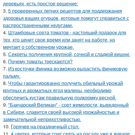
деревьях, есть простое решение:
3.
5 проверенных летних рецептов для поддержания
здоровья ваших огурцов, которые помогут справиться с
распространенными недугами.
4.
Штамбовые сорта томатов - настоящий подарок для
тех, кто ценит свое время или занят на работе, но
мечтает о собственном урожае.
5.
Секреты получения крупной, сочной и сладкой вишни.
6.
Почему томаты трескаются?
7.
Из косточки финика возможно вырастить финиковую
пальму.
8.
Чтобы гарантированно получить обильный урожай
крупных и ароматных ягод малины, необходимо
обеспечить кустам правильную подкормку весной.
9.
"Бакчарский Великан" - сорт жимолости, выведенный
в Сибири, славится своей высокой урожайностью и
замечательной неприхотливостью.
10.
Горячее на праздничный стол.
11.
4 цветка, которые соит сеять на расаду уже в январе.