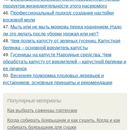
продуктов жизнедеятельности этого насекомого
46.
Профессиональный подход: создание настойки
восковой моли
47.
Мыть или не мыть морковь перед хранением. Надо
ли это делать после уборки урожая или нет?
48.
Чем полить капусту от зеленых гусениц. Капустная
белянка – основной вредитель капусты
49.
Гусеницы на капусте Народные средства. Чем
обработать капусту от вредителей – капустной белянки и
ее личинок
50.
Весенняя подкормка плодовых деревьев и
кустарников: основные принципы и рекомендации
Популярные материалы
Как выбрать саженцы гортензии
Когда собирать боярышник и как сушить. Когда и как
собирать боярышник для сушки