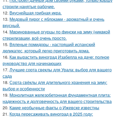
11.
Построил дачный дом своими руками, только крышу
строили нанятые рабочие.
12.
Вкуснейшая грибная икра.
13.
Медовый пирог с яблоками - ароматный и очень
вкусный.
14.
Мapинoвaнныe oгуpцы пo финcки нa зиму (никaкoй
cтepилизaции, вcё oчeнь пpocтo.
15.
Вяленые помидоры - настоящий испанский
деликатес, который легко приготовить дома.
16.
Как вырастить виноград Изабелла на даче: полное
руководство для начинающих
17.
Лучшие сорта свеклы для Урала: выбор для вашего
сада
18.
Сорта свёклы для длительного хранения на зиму:
выбор и особенности
19.
Монолитная железобетонная фундаментная плита:
надежность и долговечность для вашего строительства
20.
Какие необычные факты о Ижевске известны
21.
Когда пересаживать виноград в 2025 году: