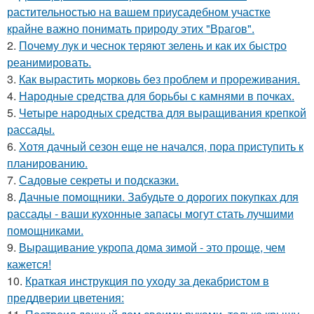
растительностью на вашем приусадебном участке
крайне важно понимать природу этих "Врагов".
2.
Почему лук и чеснок теряют зелень и как их быстро
реанимировать.
3.
Как вырастить морковь без проблем и прореживания.
4.
Народные средства для борьбы с камнями в почках.
5.
Четыре народных средства для выращивания крепкой
рассады.
6.
Хотя дачный сезон еще не начался, пора приступить к
планированию.
7.
Садовые секреты и подсказки.
8.
Дачные помощники. Забудьте о дорогих покупках для
рассады - ваши кухонные запасы могут стать лучшими
помощниками.
9.
Выращивание укропа дома зимой - это проще, чем
кажется!
10.
Краткая инструкция по уходу за декабристом в
преддверии цветения: